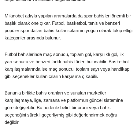
Milanobet adıyla yapılan aramalarda da spor bahisleri önemli bir
başlık olarak öne çıkar. Futbol, basketbol, tenis ve benzeri
popüler spor dalları bahis kullanıcılarının yoğun olarak takip ettiği
kategoriler arasında bulunur.
Futbol bahislerinde maç sonucu, toplam gol, karşılıklı gol, ilk
yarı sonucu ve benzeri farklı bahis türleri bulunabilir. Basketbol
karşılaşmalarında ise maç sonucu, toplam sayı veya handikap
gibi seçenekler kullanıcıların karşısına çıkabilir.
Bununla birlikte bahis oranları ve sunulan marketler
karşılaşmaya, lige, zamana ve platformun güncel sistemine
göre değişebilir. Bu nedenle belirli bir oranı veya bahis
seçeneğini sürekli geçerliymiş gibi değerlendirmek doğru
değildir.