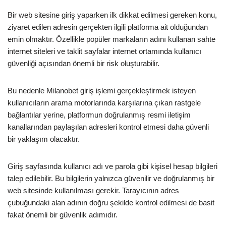
Bir web sitesine giriş yaparken ilk dikkat edilmesi gereken konu,
ziyaret edilen adresin gerçekten ilgili platforma ait olduğundan
emin olmaktır. Özellikle popüler markaların adını kullanan sahte
internet siteleri ve taklit sayfalar internet ortamında kullanıcı
güvenliği açısından önemli bir risk oluşturabilir.
Bu nedenle Milanobet giriş işlemi gerçekleştirmek isteyen
kullanıcıların arama motorlarında karşılarına çıkan rastgele
bağlantılar yerine, platformun doğrulanmış resmi iletişim
kanallarından paylaşılan adresleri kontrol etmesi daha güvenli
bir yaklaşım olacaktır.
Giriş sayfasında kullanıcı adı ve parola gibi kişisel hesap bilgileri
talep edilebilir. Bu bilgilerin yalnızca güvenilir ve doğrulanmış bir
web sitesinde kullanılması gerekir. Tarayıcının adres
çubuğundaki alan adının doğru şekilde kontrol edilmesi de basit
fakat önemli bir güvenlik adımıdır.