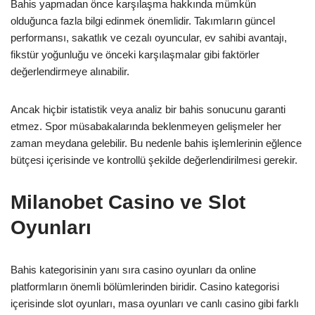
Bahis yapmadan önce karşılaşma hakkında mümkün
olduğunca fazla bilgi edinmek önemlidir. Takımların güncel
performansı, sakatlık ve cezalı oyuncular, ev sahibi avantajı,
fikstür yoğunluğu ve önceki karşılaşmalar gibi faktörler
değerlendirmeye alınabilir.
Ancak hiçbir istatistik veya analiz bir bahis sonucunu garanti
etmez. Spor müsabakalarında beklenmeyen gelişmeler her
zaman meydana gelebilir. Bu nedenle bahis işlemlerinin eğlence
bütçesi içerisinde ve kontrollü şekilde değerlendirilmesi gerekir.
Milanobet Casino ve Slot
Oyunları
Bahis kategorisinin yanı sıra casino oyunları da online
platformların önemli bölümlerinden biridir. Casino kategorisi
içerisinde slot oyunları, masa oyunları ve canlı casino gibi farklı