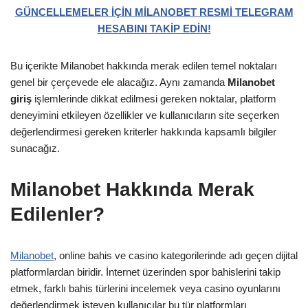
GÜNCELLEMELER İÇİN MİLANOBET RESMİ TELEGRAM
HESABINI TAKİP EDİN!
Bu içerikte Milanobet hakkında merak edilen temel noktaları
genel bir çerçevede ele alacağız. Aynı zamanda
Milanobet
giriş
işlemlerinde dikkat edilmesi gereken noktalar, platform
deneyimini etkileyen özellikler ve kullanıcıların site seçerken
değerlendirmesi gereken kriterler hakkında kapsamlı bilgiler
sunacağız.
Milanobet Hakkında Merak
Edilenler?
Milanobet
, online bahis ve casino kategorilerinde adı geçen dijital
platformlardan biridir. İnternet üzerinden spor bahislerini takip
etmek, farklı bahis türlerini incelemek veya casino oyunlarını
değerlendirmek isteyen kullanıcılar bu tür platformları