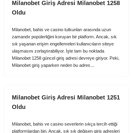
Milanobet Giriş Adresi Milanobet 1258
Oldu
Milanobet, bahis ve casino tutkunları arasında uzun
zamandır popülerliğini koruyan bir platform. Ancak, sık
sık yaşanan erişim engellemeleri kullanıcıların siteye
ulaşmasını zorlaştırabiliyor. İşte tam bu noktada
Milanobet 1258 güncel giriş adresi devreye giriyor. Peki,
Milanobet giriş yaparken neden bu adres…
Milanobet Giriş Adresi Milanobet 1251
Oldu
Milanobet, bahis ve casino severlerin sıkça tercih ettiği
platformlardan biri. Ancak, sık sık değişen giriş adresleri