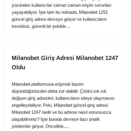
yüzünden kullanıcılar zaman zaman erişim sorunları
yaşayabiliyor. İşte tam bu noktada, Milanobet 1251
güncel giriş adresi devreye giriyor ve kullanıcıların
kesintisiz, güvenli bir şekilde…
Milanobet Giriş Adresi Milanobet 1247
Oldu
Milanobet platformuna erişmek bazen
düşündüğünüzden daha zor olabilir. Çünkü sık sık
değişen giriş adresleri, kullanıcıların siteye ulaşmasını
engelleyebiliyor. Peki, Milanobet güncel giriş adresi
Milanobet 1247 nedir ve bu adrese nasıl sorunsuzca
ulaşabilirsiniz? İşte burada devreye bazı pratik
yöntemler giriyor. Öncelikle,…