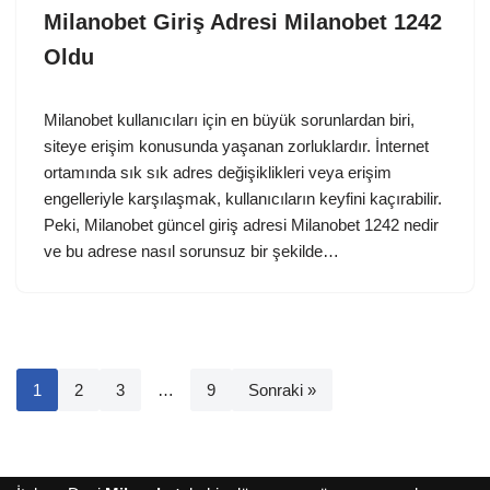
Milanobet Giriş Adresi Milanobet 1242
Oldu
Milanobet kullanıcıları için en büyük sorunlardan biri,
siteye erişim konusunda yaşanan zorluklardır. İnternet
ortamında sık sık adres değişiklikleri veya erişim
engelleriyle karşılaşmak, kullanıcıların keyfini kaçırabilir.
Peki, Milanobet güncel giriş adresi Milanobet 1242 nedir
ve bu adrese nasıl sorunsuz bir şekilde…
1
2
3
…
9
Sonraki »