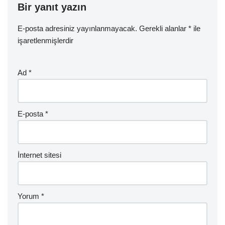
Bir yanıt yazın
E-posta adresiniz yayınlanmayacak.
Gerekli alanlar
*
ile
işaretlenmişlerdir
Ad
*
E-posta
*
İnternet sitesi
Yorum
*