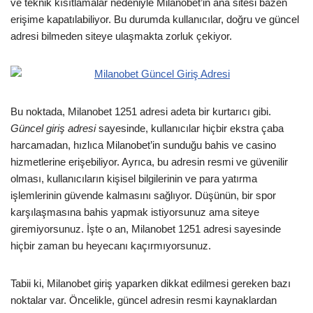
ve teknik kısıtlamalar nedeniyle Milanobet’in ana sitesi bazen
erişime kapatılabiliyor. Bu durumda kullanıcılar, doğru ve güncel
adresi bilmeden siteye ulaşmakta zorluk çekiyor.
Bu noktada, Milanobet 1251 adresi adeta bir kurtarıcı gibi.
Güncel giriş adresi
sayesinde, kullanıcılar hiçbir ekstra çaba
harcamadan, hızlıca Milanobet’in sunduğu bahis ve casino
hizmetlerine erişebiliyor. Ayrıca, bu adresin resmi ve güvenilir
olması, kullanıcıların kişisel bilgilerinin ve para yatırma
işlemlerinin güvende kalmasını sağlıyor. Düşünün, bir spor
karşılaşmasına bahis yapmak istiyorsunuz ama siteye
giremiyorsunuz. İşte o an, Milanobet 1251 adresi sayesinde
hiçbir zaman bu heyecanı kaçırmıyorsunuz.
Tabii ki, Milanobet giriş yaparken dikkat edilmesi gereken bazı
noktalar var. Öncelikle, güncel adresin resmi kaynaklardan