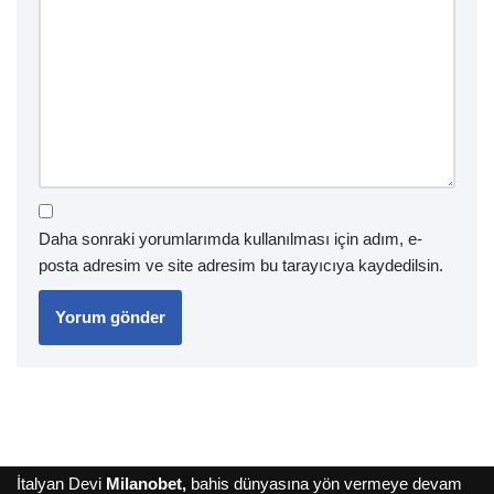
Daha sonraki yorumlarımda kullanılması için adım, e-
posta adresim ve site adresim bu tarayıcıya kaydedilsin.
İtalyan Devi
Milanobet,
bahis dünyasına yön vermeye devam