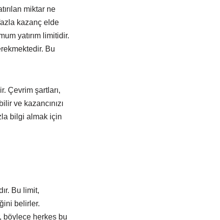
atırılan miktar ne
fazla kazanç elde
um yatırım limitidir.
gerekmektedir. Bu
. Çevrim şartları,
ilir ve kazancınızı
la bilgi almak için
r. Bu limit,
ni belirler.
r, böylece herkes bu