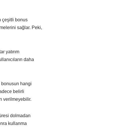
 çeşitli bonus
melerini sağlar. Peki,
tar yatırım
ullanıcıların daha
e, bonusun hangi
adece belirli
 verilmeyebilir.
 süresi dolmadan
onra kullanma