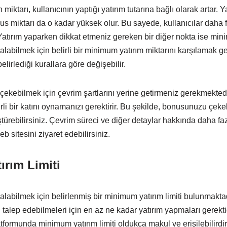
miktarı, kullanıcının yaptığı yatırım tutarına bağlı olarak artar. Y
s miktarı da o kadar yüksek olur. Bu sayede, kullanıcılar daha 
 Yatırım yaparken dikkat etmeniz gereken bir diğer nokta ise minim
alabilmek için belirli bir minimum yatırım miktarını karşılamak 
elirlediği kurallara göre değişebilir.
çekebilmek için çevrim şartlarını yerine getirmeniz gerekmektedir
rli bir katını oynamanızı gerektirir. Bu şekilde, bonusunuzu çekeb
ürebilirsiniz. Çevrim süreci ve diğer detaylar hakkında daha faz
b sitesini ziyaret edebilirsiniz.
rım Limiti
alabilmek için belirlenmiş bir minimum yatırım limiti bulunmaktadı
 talep edebilmeleri için en az ne kadar yatırım yapmaları gerektiği
tformunda minimum yatırım limiti oldukça makul ve erişilebilirdi