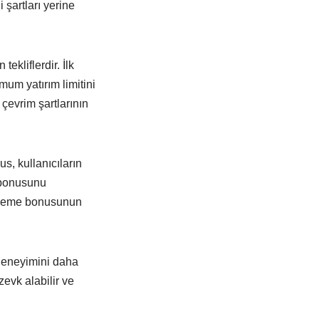
 şartları yerine
tekliflerdir. İlk
mum yatırım limitini
 çevrim şartlarının
s, kullanıcıların
 bonusunu
 deneme bonusunun
deneyimini daha
zevk alabilir ve