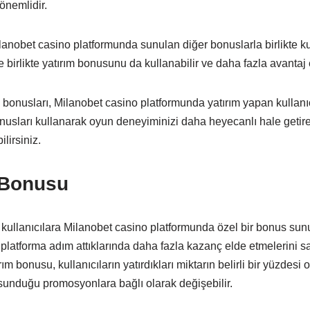
önemlidir.
lanobet casino platformunda sunulan diğer bonuslarla birlikte kul
 birlikte yatırım bonusunu da kullanabilir ve daha fazla avantaj 
m bonusları, Milanobet casino platformunda yatırım yapan kullanı
nusları kullanarak oyun deneyiminizi daha heyecanlı hale getire
ilirsiniz.
m Bonusu
n kullanıcılara Milanobet casino platformunda özel bir bonus sun
 platforma adım attıklarında daha fazla kazanç elde etmelerini
ırım bonusu, kullanıcıların yatırdıkları miktarın belirli bir yüzdesi
sunduğu promosyonlara bağlı olarak değişebilir.