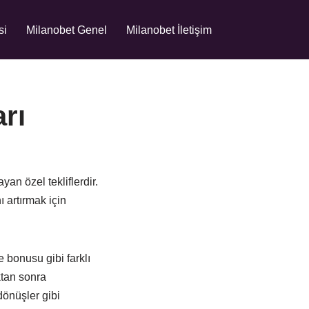
si
Milanobet Genel
Milanobet İletişim
rı
an özel tekliflerdir.
 artırmak için
 bonusu gibi farklı
ktan sonra
dönüşler gibi