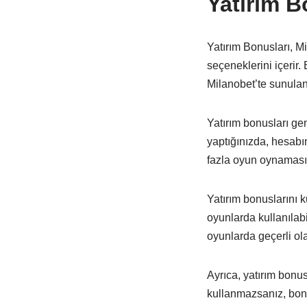
Yatırım B
Yatırım Bonusları, M
seçeneklerini içerir.
Milanobet’te sunulan 
Yatırım bonusları gene
yaptığınızda, hesabın
fazla oyun oynamasın
Yatırım bonuslarını 
oyunlarda kullanılabi
oyunlarda geçerli ola
Ayrıca, yatırım bonus
kullanmazsanız, bonu