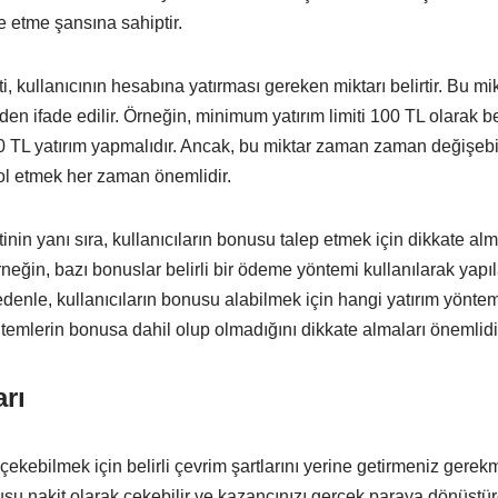
e etme şansına sahiptir.
i, kullanıcının hesabına yatırması gereken miktarı belirtir. Bu mikt
nden ifade edilir. Örneğin, minimum yatırım limiti 100 TL olarak b
00 TL yatırım yapmalıdır. Ancak, bu miktar zaman zaman değişebi
rol etmek her zaman önemlidir.
inin yanı sıra, kullanıcıların bonusu talep etmek için dikkate al
rneğin, bazı bonuslar belirli bir ödeme yöntemi kullanılarak yapıl
nedenle, kullanıcıların bonusu alabilmek için hangi yatırım yöntem
ntemlerin bonusa dahil olup olmadığını dikkate almaları önemlidi
arı
çekebilmek için belirli çevrim şartlarını yerine getirmeniz gerekm
usu nakit olarak çekebilir ve kazancınızı gerçek paraya dönüştür