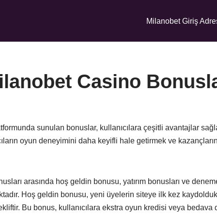
Milanobet Giriş Adre
ilanobet Casino Bonusla
formunda sunulan bonuslar, kullanıcılara çeşitli avantajlar sağlay
ıların oyun deneyimini daha keyifli hale getirmek ve kazançlarını
usları arasında hoş geldin bonusu, yatırım bonusları ve deneme
adır. Hoş geldin bonusu, yeni üyelerin siteye ilk kez kaydoldu
tekliftir. Bu bonus, kullanıcılara ekstra oyun kredisi veya bedava 