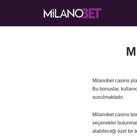
İçeriğe
geç
M
Milanobet casino plat
Bu bonuslar, kullanıc
sunulmaktadır.
Milanobet casino bon
seçenekler bulunmakt
alabileceği özel bir 