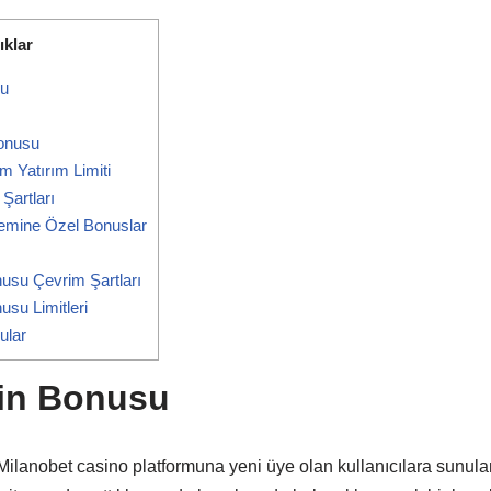
ıklar
su
Bonusu
 Yatırım Limiti
Şartları
emine Özel Bonuslar
su Çevrim Şartları
u Limitleri
ular
in Bonusu
ilanobet casino platformuna yeni üye olan kullanıcılara sunulan