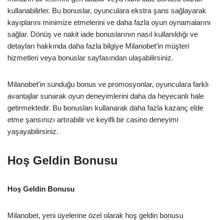
kullanabilirler. Bu bonuslar, oyunculara ekstra şans sağlayarak
kayıplarını minimize etmelerini ve daha fazla oyun oynamalarını
sağlar. Dönüş ve nakit iade bonuslarının nasıl kullanıldığı ve
detayları hakkında daha fazla bilgiye Milanobet’in müşteri
hizmetleri veya bonuslar sayfasından ulaşabilirsiniz.
Milanobet’in sunduğu bonus ve promosyonlar, oyunculara farklı
avantajlar sunarak oyun deneyimlerini daha da heyecanlı hale
getirmektedir. Bu bonusları kullanarak daha fazla kazanç elde
etme şansınızı artırabilir ve keyifli bir casino deneyimi
yaşayabilirsiniz.
Hoş Geldin Bonusu
Hoş Geldin Bonusu
Milanobet, yeni üyelerine özel olarak hoş geldin bonusu