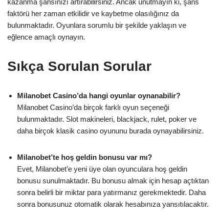
kazanma şansınızı artırabilirsiniz. Ancak unutmayın ki, şans
faktörü her zaman etkilidir ve kaybetme olasılığınız da
bulunmaktadır. Oyunlara sorumlu bir şekilde yaklaşın ve
eğlence amaçlı oynayın.
Sıkça Sorulan Sorular
Milanobet Casino’da hangi oyunlar oynanabilir?
Milanobet Casino’da birçok farklı oyun seçeneği
bulunmaktadır. Slot makineleri, blackjack, rulet, poker ve
daha birçok klasik casino oyununu burada oynayabilirsiniz.
Milanobet’te hoş geldin bonusu var mı?
Evet, Milanobet’e yeni üye olan oyunculara hoş geldin
bonusu sunulmaktadır. Bu bonusu almak için hesap açtıktan
sonra belirli bir miktar para yatırmanız gerekmektedir. Daha
sonra bonusunuz otomatik olarak hesabınıza yansıtılacaktır.