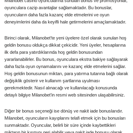
Milanobet casino oyuncularına sunulan bonus ve promosyonlar,
oyunculara cazip avantajlar sağlamaktadır. Bu bonuslar,
oyuncuların daha fazla kazanç elde etmelerini ve oyun
deneyimlerini daha da keyifli hale getirmelerini amaçlamaktadır.
Birinci olarak, Milanobet’te yeni üyelere özel olarak sunulan hoş
geldin bonusu oldukça dikkat çekicidir. Yeni üyeler, hesaplarına
ilk defa para yatırdıklarında hoş geldin bonusundan
yararlanabilirler. Bu bonus, oyunculara ekstra bakiye sağlayarak
daha fazla oyun oynamalarını ve kazanç elde etmelerini sağlar.
Hoş geldin bonusunun miktarı, para yatırma tutarına bağlı olarak
değişiklik gösterir ve kullanım şartlarına uyulması
gerekmektedir. Nasıl alınacağı ve kullanılacağı konusunda
detaylı bilgiye Milanobet’in resmi web sitesinden ulaşabilirsiniz.
Diğer bir bonus seçeneği ise dönüş ve nakit iade bonuslarıdır.
Milanobet, oyuncuların kayıplarını telafi etmek için bu bonusları
sunmaktadır. Oyuncular, belirli bir süre içinde kaybettikleri
miktarın bir kısmını geri alabilir veya nakit iade bonusu olarak