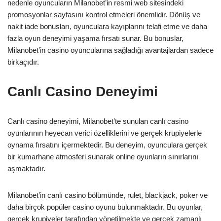
nedenle oyuncuların Milanobet’in resmi web sitesindeki
promosyonlar sayfasını kontrol etmeleri önemlidir. Dönüş ve
nakit iade bonusları, oyunculara kayıplarını telafi etme ve daha
fazla oyun deneyimi yaşama fırsatı sunar. Bu bonuslar,
Milanobet’in casino oyuncularına sağladığı avantajlardan sadece
birkaçıdır.
Canlı Casino Deneyimi
Canlı casino deneyimi, Milanobet’te sunulan canlı casino
oyunlarının heyecan verici özelliklerini ve gerçek krupiyelerle
oynama fırsatını içermektedir. Bu deneyim, oyunculara gerçek
bir kumarhane atmosferi sunarak online oyunların sınırlarını
aşmaktadır.
Milanobet’in canlı casino bölümünde, rulet, blackjack, poker ve
daha birçok popüler casino oyunu bulunmaktadır. Bu oyunlar,
gerçek krupiyeler tarafından yönetilmekte ve gerçek zamanlı