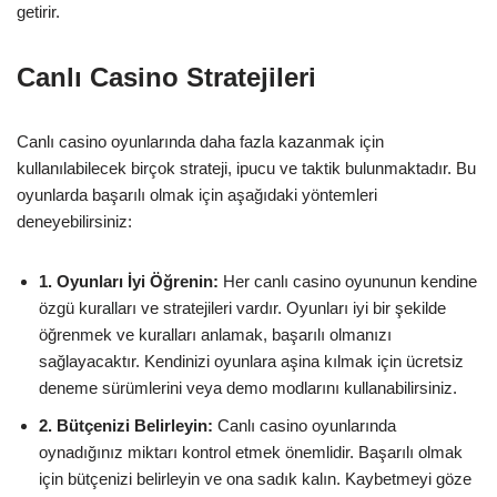
getirir.
Canlı Casino Stratejileri
Canlı casino oyunlarında daha fazla kazanmak için
kullanılabilecek birçok strateji, ipucu ve taktik bulunmaktadır. Bu
oyunlarda başarılı olmak için aşağıdaki yöntemleri
deneyebilirsiniz:
1. Oyunları İyi Öğrenin:
Her canlı casino oyununun kendine
özgü kuralları ve stratejileri vardır. Oyunları iyi bir şekilde
öğrenmek ve kuralları anlamak, başarılı olmanızı
sağlayacaktır. Kendinizi oyunlara aşina kılmak için ücretsiz
deneme sürümlerini veya demo modlarını kullanabilirsiniz.
2. Bütçenizi Belirleyin:
Canlı casino oyunlarında
oynadığınız miktarı kontrol etmek önemlidir. Başarılı olmak
için bütçenizi belirleyin ve ona sadık kalın. Kaybetmeyi göze