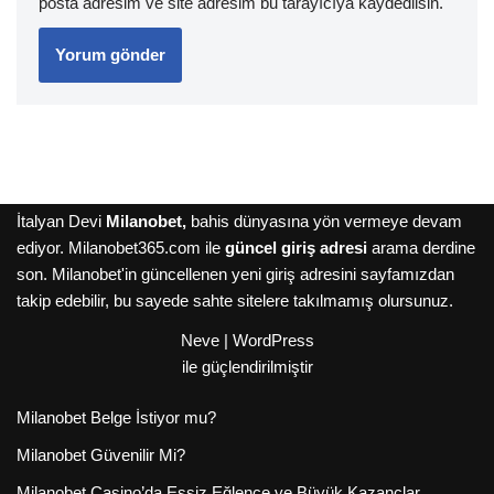
posta adresim ve site adresim bu tarayıcıya kaydedilsin.
İtalyan Devi
Milanobet,
bahis dünyasına yön vermeye devam
ediyor.
Milanobet365.com
ile
güncel giriş adresi
arama derdine
son. Milanobet'in güncellenen yeni giriş adresini sayfamızdan
takip edebilir, bu sayede sahte sitelere takılmamış olursunuz.
Neve
|
WordPress
ile güçlendirilmiştir
Milanobet Belge İstiyor mu?
Milanobet Güvenilir Mi?
Milanobet Casino’da Eşsiz Eğlence ve Büyük Kazançlar