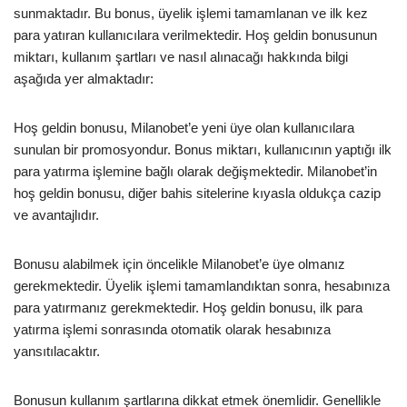
sunmaktadır. Bu bonus, üyelik işlemi tamamlanan ve ilk kez
para yatıran kullanıcılara verilmektedir. Hoş geldin bonusunun
miktarı, kullanım şartları ve nasıl alınacağı hakkında bilgi
aşağıda yer almaktadır:
Hoş geldin bonusu, Milanobet’e yeni üye olan kullanıcılara
sunulan bir promosyondur. Bonus miktarı, kullanıcının yaptığı ilk
para yatırma işlemine bağlı olarak değişmektedir. Milanobet’in
hoş geldin bonusu, diğer bahis sitelerine kıyasla oldukça cazip
ve avantajlıdır.
Bonusu alabilmek için öncelikle Milanobet’e üye olmanız
gerekmektedir. Üyelik işlemi tamamlandıktan sonra, hesabınıza
para yatırmanız gerekmektedir. Hoş geldin bonusu, ilk para
yatırma işlemi sonrasında otomatik olarak hesabınıza
yansıtılacaktır.
Bonusun kullanım şartlarına dikkat etmek önemlidir. Genellikle