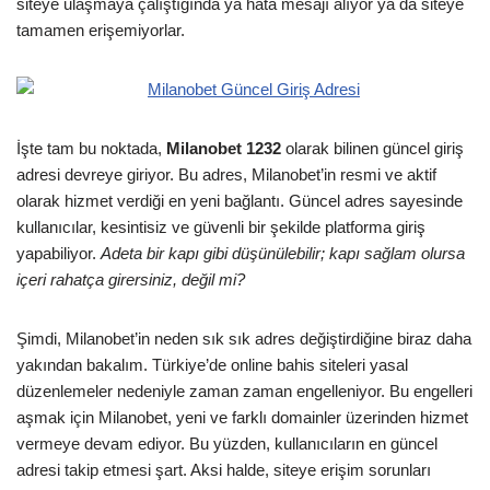
siteye ulaşmaya çalıştığında ya hata mesajı alıyor ya da siteye
tamamen erişemiyorlar.
İşte tam bu noktada,
Milanobet 1232
olarak bilinen güncel giriş
adresi devreye giriyor. Bu adres, Milanobet’in resmi ve aktif
olarak hizmet verdiği en yeni bağlantı. Güncel adres sayesinde
kullanıcılar, kesintisiz ve güvenli bir şekilde platforma giriş
yapabiliyor.
Adeta bir kapı gibi düşünülebilir; kapı sağlam olursa
içeri rahatça girersiniz, değil mi?
Şimdi, Milanobet’in neden sık sık adres değiştirdiğine biraz daha
yakından bakalım. Türkiye’de online bahis siteleri yasal
düzenlemeler nedeniyle zaman zaman engelleniyor. Bu engelleri
aşmak için Milanobet, yeni ve farklı domainler üzerinden hizmet
vermeye devam ediyor. Bu yüzden, kullanıcıların en güncel
adresi takip etmesi şart. Aksi halde, siteye erişim sorunları