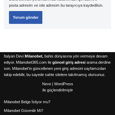
posta adresim ve site adresim bu tarayıcıya kaydedilsin.
İtalyan Devi
Milanobet,
bahis dünyasına yön vermeye devam
ediyor.
Milanobet365.com
ile
güncel giriş adresi
arama derdine
son. Milanobet'in güncellenen yeni giriş adresini sayfamızdan
takip edebilir, bu sayede sahte sitelere takılmamış olursunuz.
Neve
|
WordPress
ile güçlendirilmiştir
Milanobet Belge İstiyor mu?
Milanobet Güvenilir Mi?