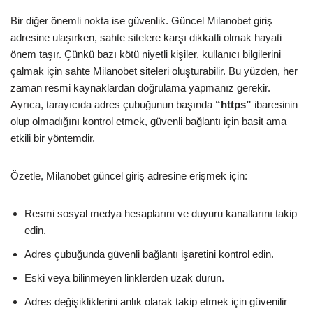
Bir diğer önemli nokta ise güvenlik. Güncel Milanobet giriş
adresine ulaşırken, sahte sitelere karşı dikkatli olmak hayati
önem taşır. Çünkü bazı kötü niyetli kişiler, kullanıcı bilgilerini
çalmak için sahte Milanobet siteleri oluşturabilir. Bu yüzden, her
zaman resmi kaynaklardan doğrulama yapmanız gerekir.
Ayrıca, tarayıcıda adres çubuğunun başında
“https”
ibaresinin
olup olmadığını kontrol etmek, güvenli bağlantı için basit ama
etkili bir yöntemdir.
Özetle, Milanobet güncel giriş adresine erişmek için:
Resmi sosyal medya hesaplarını ve duyuru kanallarını takip
edin.
Adres çubuğunda güvenli bağlantı işaretini kontrol edin.
Eski veya bilinmeyen linklerden uzak durun.
Adres değişikliklerini anlık olarak takip etmek için güvenilir