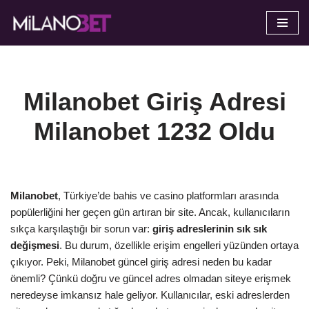
İçeriğe
geç
Milanobet Giriş Adresi
Milanobet 1232 Oldu
Milanobet
, Türkiye’de bahis ve casino platformları arasında
popülerliğini her geçen gün artıran bir site. Ancak, kullanıcıların
sıkça karşılaştığı bir sorun var:
giriş adreslerinin sık sık
değişmesi
. Bu durum, özellikle erişim engelleri yüzünden ortaya
çıkıyor. Peki, Milanobet güncel giriş adresi neden bu kadar
önemli? Çünkü doğru ve güncel adres olmadan siteye erişmek
neredeyse imkansız hale geliyor. Kullanıcılar, eski adreslerden