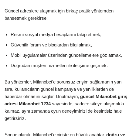
Güncel adreslere ulaşmak için birkaç pratik yöntemden
bahsetmek gerekirse:
Resmi sosyal medya hesaplarını takip etmek,
Güvenilir forum ve bloglardan bilgi almak,
Mobil uygulamalar üzerinden güncellemelere göz atmak,
Doğrudan müşteri hizmetleri ile iletişime geçmek.
Bu yöntemler, Milanobet’e sorunsuz erişim sağlamanın yanı
sıra, kullanıcıların güncel kampanya ve yeniliklerden de
haberdar olmasını sağlar. Unutmayın,
güncel Milanobet giriş
adresi Milanobet 1234
sayesinde, sadece siteye ulaşmakla
kalmaz, aynı zamanda oyun deneyiminizi de kesintisiz hale
getirirsiniz.
Sonuç olarak, Milanobet’e girişte en büyük anahtar,
doğru ve