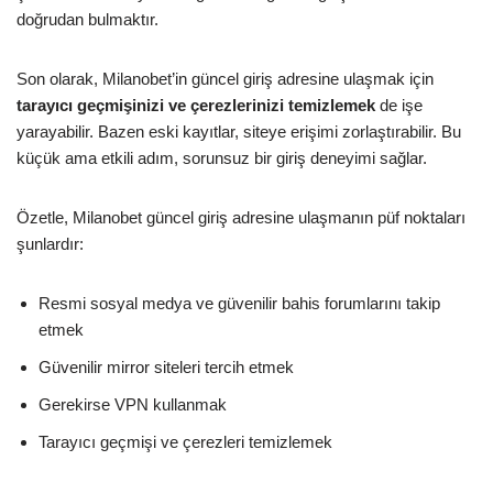
doğrudan bulmaktır.
Son olarak, Milanobet’in güncel giriş adresine ulaşmak için
tarayıcı geçmişinizi ve çerezlerinizi temizlemek
de işe
yarayabilir. Bazen eski kayıtlar, siteye erişimi zorlaştırabilir. Bu
küçük ama etkili adım, sorunsuz bir giriş deneyimi sağlar.
Özetle, Milanobet güncel giriş adresine ulaşmanın püf noktaları
şunlardır:
Resmi sosyal medya ve güvenilir bahis forumlarını takip
etmek
Güvenilir mirror siteleri tercih etmek
Gerekirse VPN kullanmak
Tarayıcı geçmişi ve çerezleri temizlemek