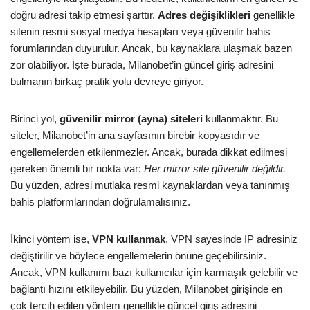
doğru adresi takip etmesi şarttır.
Adres değişiklikleri
genellikle
sitenin resmi sosyal medya hesapları veya güvenilir bahis
forumlarından duyurulur. Ancak, bu kaynaklara ulaşmak bazen
zor olabiliyor. İşte burada, Milanobet’in güncel giriş adresini
bulmanın birkaç pratik yolu devreye giriyor.
Birinci yol,
güvenilir mirror (ayna) siteleri
kullanmaktır. Bu
siteler, Milanobet’in ana sayfasının birebir kopyasıdır ve
engellemelerden etkilenmezler. Ancak, burada dikkat edilmesi
gereken önemli bir nokta var:
Her mirror site güvenilir değildir.
Bu yüzden, adresi mutlaka resmi kaynaklardan veya tanınmış
bahis platformlarından doğrulamalısınız.
İkinci yöntem ise,
VPN kullanmak
. VPN sayesinde IP adresiniz
değiştirilir ve böylece engellemelerin önüne geçebilirsiniz.
Ancak, VPN kullanımı bazı kullanıcılar için karmaşık gelebilir ve
bağlantı hızını etkileyebilir. Bu yüzden, Milanobet girişinde en
çok tercih edilen yöntem genellikle güncel giriş adresini