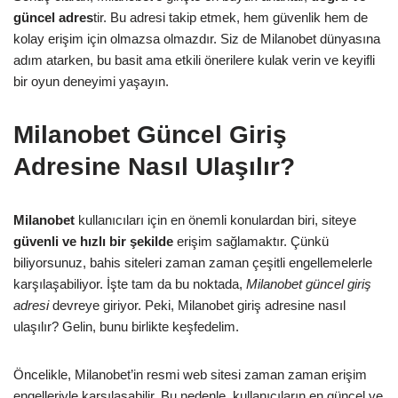
güncel adres
tir. Bu adresi takip etmek, hem güvenlik hem de
kolay erişim için olmazsa olmazdır. Siz de Milanobet dünyasına
adım atarken, bu basit ama etkili önerilere kulak verin ve keyifli
bir oyun deneyimi yaşayın.
Milanobet Güncel Giriş
Adresine Nasıl Ulaşılır?
Milanobet
kullanıcıları için en önemli konulardan biri, siteye
güvenli ve hızlı bir şekilde
erişim sağlamaktır. Çünkü
biliyorsunuz, bahis siteleri zaman zaman çeşitli engellemelerle
karşılaşabiliyor. İşte tam da bu noktada,
Milanobet güncel giriş
adresi
devreye giriyor. Peki, Milanobet giriş adresine nasıl
ulaşılır? Gelin, bunu birlikte keşfedelim.
Öncelikle, Milanobet’in resmi web sitesi zaman zaman erişim
engelleriyle karşılaşabilir. Bu nedenle, kullanıcıların en güncel ve