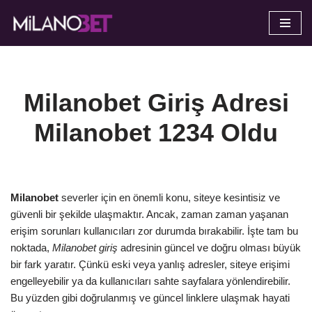
İçeriğe
geç
Milanobet Giriş Adresi
Milanobet 1234 Oldu
Milanobet
severler için en önemli konu, siteye kesintisiz ve
güvenli bir şekilde ulaşmaktır. Ancak, zaman zaman yaşanan
erişim sorunları kullanıcıları zor durumda bırakabilir. İşte tam bu
noktada,
Milanobet giriş
adresinin güncel ve doğru olması büyük
bir fark yaratır. Çünkü eski veya yanlış adresler, siteye erişimi
engelleyebilir ya da kullanıcıları sahte sayfalara yönlendirebilir.
Bu yüzden gibi doğrulanmış ve güncel linklere ulaşmak hayati