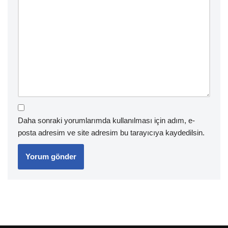
Daha sonraki yorumlarımda kullanılması için adım, e-
posta adresim ve site adresim bu tarayıcıya kaydedilsin.