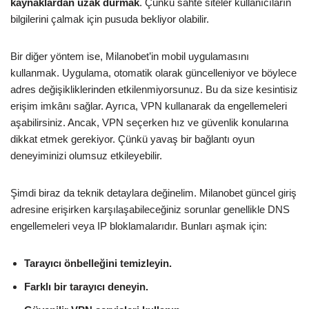
kaynaklardan uzak durmak
. Çünkü sahte siteler kullanıcıların
bilgilerini çalmak için pusuda bekliyor olabilir.
Bir diğer yöntem ise, Milanobet’in mobil uygulamasını
kullanmak. Uygulama, otomatik olarak güncelleniyor ve böylece
adres değişikliklerinden etkilenmiyorsunuz. Bu da size kesintisiz
erişim imkânı sağlar. Ayrıca, VPN kullanarak da engellemeleri
aşabilirsiniz. Ancak, VPN seçerken hız ve güvenlik konularına
dikkat etmek gerekiyor. Çünkü yavaş bir bağlantı oyun
deneyiminizi olumsuz etkileyebilir.
Şimdi biraz da teknik detaylara değinelim. Milanobet güncel giriş
adresine erişirken karşılaşabileceğiniz sorunlar genellikle DNS
engellemeleri veya IP bloklamalarıdır. Bunları aşmak için:
Tarayıcı önbelleğini temizleyin.
Farklı bir tarayıcı deneyin.