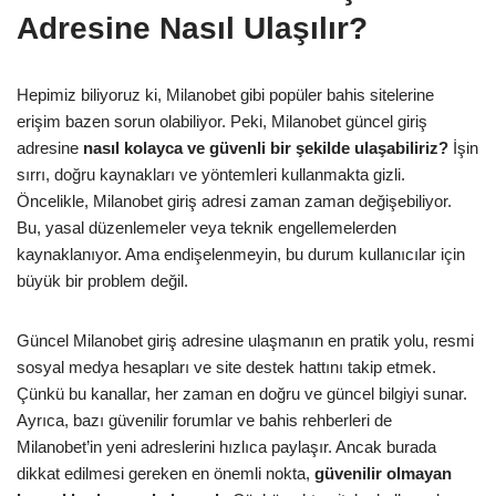
Adresine Nasıl Ulaşılır?
Hepimiz biliyoruz ki, Milanobet gibi popüler bahis sitelerine
erişim bazen sorun olabiliyor. Peki, Milanobet güncel giriş
adresine
nasıl kolayca ve güvenli bir şekilde ulaşabiliriz?
İşin
sırrı, doğru kaynakları ve yöntemleri kullanmakta gizli.
Öncelikle, Milanobet giriş adresi zaman zaman değişebiliyor.
Bu, yasal düzenlemeler veya teknik engellemelerden
kaynaklanıyor. Ama endişelenmeyin, bu durum kullanıcılar için
büyük bir problem değil.
Güncel Milanobet giriş adresine ulaşmanın en pratik yolu, resmi
sosyal medya hesapları ve site destek hattını takip etmek.
Çünkü bu kanallar, her zaman en doğru ve güncel bilgiyi sunar.
Ayrıca, bazı güvenilir forumlar ve bahis rehberleri de
Milanobet’in yeni adreslerini hızlıca paylaşır. Ancak burada
dikkat edilmesi gereken en önemli nokta,
güvenilir olmayan