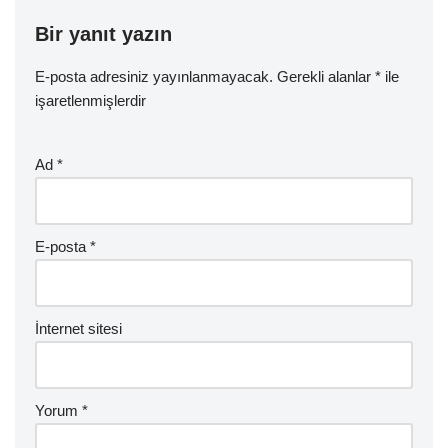
Bir yanıt yazın
E-posta adresiniz yayınlanmayacak.
Gerekli alanlar
*
ile
işaretlenmişlerdir
Ad
*
E-posta
*
İnternet sitesi
Yorum
*