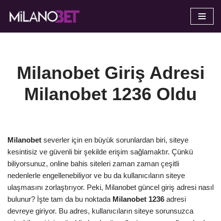
İçeriğe
geç
Milanobet Giriş Adresi
Milanobet 1236 Oldu
Milanobet
severler için en büyük sorunlardan biri, siteye
kesintisiz ve güvenli bir şekilde erişim sağlamaktır. Çünkü
biliyorsunuz, online bahis siteleri zaman zaman çeşitli
nedenlerle engellenebiliyor ve bu da kullanıcıların siteye
ulaşmasını zorlaştırıyor. Peki, Milanobet güncel giriş adresi nasıl
bulunur? İşte tam da bu noktada
Milanobet 1236
adresi
devreye giriyor. Bu adres, kullanıcıların siteye sorunsuzca