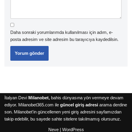
Daha sonraki yorumlarımda kullanılması için adım, e-
posta adresim ve site adresim bu tarayıcıya kaydedilsin.
İtalyan Devi
Milanobet,
bahis dünyasına yön vermeye devam
ediyor.
Milanobet365.com
ile
güncel giriş adresi
arama derdine
son. Milanobet'in güncellenen yeni giriş adresini sayfamızdan
takip edebilir, bu sayede sahte sitelere takılmamış olursunuz.
Neve
|
WordPress