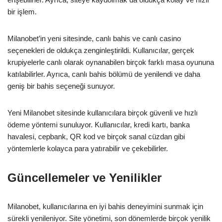
bir işlem.
Milanobet’in yeni sitesinde, canlı bahis ve canlı casino
seçenekleri de oldukça zenginleştirildi. Kullanıcılar, gerçek
krupiyelerle canlı olarak oynanabilen birçok farklı masa oyununa
katılabilirler. Ayrıca, canlı bahis bölümü de yenilendi ve daha
geniş bir bahis seçeneği sunuyor.
Yeni Milanobet sitesinde kullanıcılara birçok güvenli ve hızlı
ödeme yöntemi sunuluyor. Kullanıcılar, kredi kartı, banka
havalesi, cepbank, QR kod ve birçok sanal cüzdan gibi
yöntemlerle kolayca para yatırabilir ve çekebilirler.
Güncellemeler ve Yenilikler
Milanobet, kullanıcılarına en iyi bahis deneyimini sunmak için
sürekli yenileniyor. Site yönetimi, son dönemlerde birçok yenilik