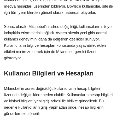
medya hesapları üzerinden bildiriyor. Böylece kullanıcılar, site ile
ilgili tüm yeniliklerden güncel olarak haberdar oluyorlar.
Sonuç olarak, Milanobet’in adres değişikliği, kullanıcıların siteye
kolaylıkla erişmelerini sağladı. Ayrıca sitenin yeni giriş adresi,
kullanıcı deneyimini daha da geliştiren özellikler sunuyor.
Kullanıcıların bilgi ve hesapları konusunda yaşayabilecekleri
etkileri minimize etmek için de Milanobet, gerekli özeni
gösteriyor.
Kullanıcı Bilgileri ve Hesapları
Milanobet’in adres değişikliği, kullanıcıların hesap bilgileri
üzerinde değişikliklere neden olabilir. Kullanıcıların hesap bilgileri
ve kişisel bilgileri, yeni giriş adresi ile birlikte güncellenir. Bu
nedenle kullanıcıların giriş yapmadan önce, hesap bilgilerini
güncellemeleri önerilir.