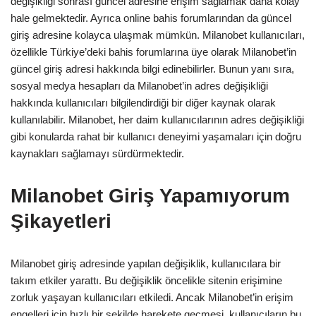
değişikliği sonrası güncel adresine erişim sağlamak daha kolay
hale gelmektedir. Ayrıca online bahis forumlarından da güncel
giriş adresine kolayca ulaşmak mümkün. Milanobet kullanıcıları,
özellikle Türkiye’deki bahis forumlarına üye olarak Milanobet’in
güncel giriş adresi hakkında bilgi edinebilirler. Bunun yanı sıra,
sosyal medya hesapları da Milanobet’in adres değişikliği
hakkında kullanıcıları bilgilendirdiği bir diğer kaynak olarak
kullanılabilir. Milanobet, her daim kullanıcılarının adres değişikliği
gibi konularda rahat bir kullanıcı deneyimi yaşamaları için doğru
kaynakları sağlamayı sürdürmektedir.
Milanobet Giriş Yapamıyorum
Şikayetleri
Milanobet giriş adresinde yapılan değişiklik, kullanıcılara bir
takım etkiler yarattı. Bu değişiklik öncelikle sitenin erişimine
zorluk yaşayan kullanıcıları etkiledi. Ancak Milanobet’in erişim
engelleri için hızlı bir şekilde harekete geçmesi, kullanıcıların bu