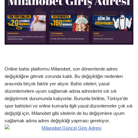
Online bahis platformu Milanobet, son dönemlerde adres
değişikliğine gitmek zorunda kaldı. Bu değişikliğin nedenleri
arasında birçok faktör yer alıyor. Bahis siteleri, yasal
düzenlemelere uyum sağlamak adına adreslerini sık sık
değiştirmek durumunda kalıyorlar. Bununla birlikte, Türkiye’de
spor bahisleri ve online kumarla ilgili yasal düzenlemeler çok sık
değiştiği için, Milanobet gibi sitelerin de bu değişimlere uyum
sağlamak adına adres değişikliği yapması gerekiyor.