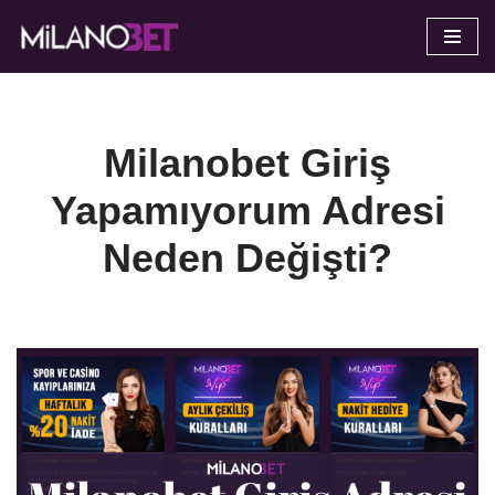
İçeriğe
geç
Milanobet Giriş
Yapamıyorum Adresi
Neden Değişti?