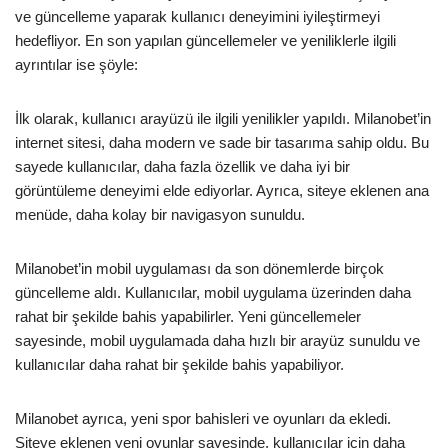
ve güncelleme yaparak kullanıcı deneyimini iyileştirmeyi
hedefliyor. En son yapılan güncellemeler ve yeniliklerle ilgili
ayrıntılar ise şöyle:
İlk olarak, kullanıcı arayüzü ile ilgili yenilikler yapıldı. Milanobet’in
internet sitesi, daha modern ve sade bir tasarıma sahip oldu. Bu
sayede kullanıcılar, daha fazla özellik ve daha iyi bir
görüntüleme deneyimi elde ediyorlar. Ayrıca, siteye eklenen ana
menüde, daha kolay bir navigasyon sunuldu.
Milanobet’in mobil uygulaması da son dönemlerde birçok
güncelleme aldı. Kullanıcılar, mobil uygulama üzerinden daha
rahat bir şekilde bahis yapabilirler. Yeni güncellemeler
sayesinde, mobil uygulamada daha hızlı bir arayüz sunuldu ve
kullanıcılar daha rahat bir şekilde bahis yapabiliyor.
Milanobet ayrıca, yeni spor bahisleri ve oyunları da ekledi.
Siteye eklenen yeni oyunlar sayesinde, kullanıcılar için daha