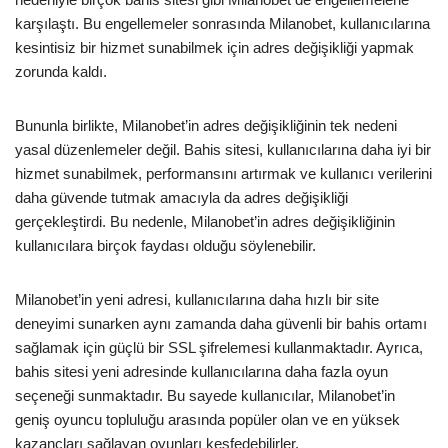
karşılaştı. Bu engellemeler sonrasında Milanobet, kullanıcılarına
kesintisiz bir hizmet sunabilmek için adres değişikliği yapmak
zorunda kaldı.
Bununla birlikte, Milanobet’in adres değişikliğinin tek nedeni
yasal düzenlemeler değil. Bahis sitesi, kullanıcılarına daha iyi bir
hizmet sunabilmek, performansını artırmak ve kullanıcı verilerini
daha güvende tutmak amacıyla da adres değişikliği
gerçekleştirdi. Bu nedenle, Milanobet’in adres değişikliğinin
kullanıcılara birçok faydası olduğu söylenebilir.
Milanobet’in yeni adresi, kullanıcılarına daha hızlı bir site
deneyimi sunarken aynı zamanda daha güvenli bir bahis ortamı
sağlamak için güçlü bir SSL şifrelemesi kullanmaktadır. Ayrıca,
bahis sitesi yeni adresinde kullanıcılarına daha fazla oyun
seçeneği sunmaktadır. Bu sayede kullanıcılar, Milanobet’in
geniş oyuncu topluluğu arasında popüler olan ve en yüksek
kazançları sağlayan oyunları keşfedebilirler.