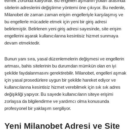
etmek zorunda kalıyorlar. Bu engelleri aşmanın yolları arasında
sitelerin adreslerini değiştirme yöntemi öne çıkıyor. Bu nedenle,
Milanobet de zaman zaman erişim engelleriyle karşılaşmış ve
bu engellerle mücadele etmek için yeni bir giriş adresi
belirlemiştir. Belirlenen yeni giriş adresi sayesinde, site erişim
engellerini aşarak kullanıcılarına kesintisiz hizmet sunmaya
devam etmektedir.
Bunun yanı sıra, yasal düzenlemelerin değişmesi ve engellerin
artması, bahis sitelerinin bu durumdan mümkün olan en iyi
şekilde faydalanmasını gerektirebilir. Milanobet, engelleri aşmak
için yasal prosedürlere uygun bir şekilde hareket ediyor ve
kullanıcılarına kesintisiz hizmet verebilmek için sık sık adres
değişikliği yapıyor. Bu sayede kullanıcıların siteye erişimi
zorlaşsa da bilgilendirme ve yardımcı olma konusunda
profesyonel bir yaklaşım sergiliyor.
Yeni Milanobet Adresi ve Site