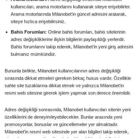
kullanıcıları, arama motorlarını kullanarak siteye erişebilirler.
Arama motorlarında Milanobet’in güncel adresini aratarak,
siteye hızlıca erişebilirsiniz.
Bahis Forumları:
Online bahis forumları, bahis sitelerinin
adres değişikliklerine ilişkin bilgilerin paylaşıldığı yerlerdir.
Bahis forumlarını takip ederek, Milanobet’in yeni giriş adresini
bulmanız mümkündür.
Bununla birlikte, Milanobet kullanıcılarının adres değişikliği
sırasında dikkat etmeleri gereken birkaç husus vardır. Özellikle
sahte site tuzaklarına dikkat etmek ve yalnızca Milanobet’in
resmi web sitesine girerek işlem yapmak son derece önemlidir.
Adres değişikliği sonrasında, Milanobet kullanıcıları sitenin yeni
özelliklerini de deneyimleyebilecekler. Bunlar arasında yeni
promosyonlar, bonuslar ve güncellemeler yer almaktadır.
Milanobet’in resmi web sitesinde yer alan bilgileri takip ederek,