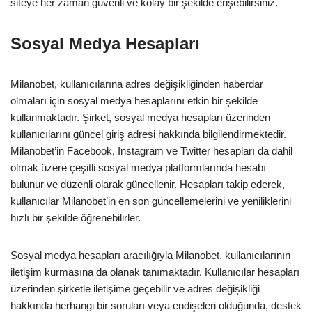
siteye her zaman güvenli ve kolay bir şekilde erişebilirsiniz.
Sosyal Medya Hesapları
Milanobet, kullanıcılarına adres değişikliğinden haberdar
olmaları için sosyal medya hesaplarını etkin bir şekilde
kullanmaktadır. Şirket, sosyal medya hesapları üzerinden
kullanıcılarını güncel giriş adresi hakkında bilgilendirmektedir.
Milanobet’in Facebook, Instagram ve Twitter hesapları da dahil
olmak üzere çeşitli sosyal medya platformlarında hesabı
bulunur ve düzenli olarak güncellenir. Hesapları takip ederek,
kullanıcılar Milanobet’in en son güncellemelerini ve yeniliklerini
hızlı bir şekilde öğrenebilirler.
Sosyal medya hesapları aracılığıyla Milanobet, kullanıcılarının
iletişim kurmasına da olanak tanımaktadır. Kullanıcılar hesapları
üzerinden şirketle iletişime geçebilir ve adres değişikliği
hakkında herhangi bir soruları veya endişeleri olduğunda, destek