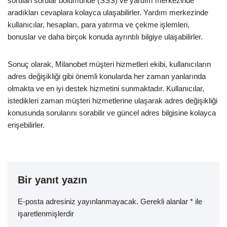
sorulan sorular bölümünde (SSS) ve yardım merkezinde
aradıkları cevaplara kolayca ulaşabilirler. Yardım merkezinde
kullanıcılar, hesapları, para yatırma ve çekme işlemleri,
bonuslar ve daha birçok konuda ayrıntılı bilgiye ulaşabilirler.
Sonuç olarak, Milanobet müşteri hizmetleri ekibi, kullanıcıların
adres değişikliği gibi önemli konularda her zaman yanlarında
olmakta ve en iyi destek hizmetini sunmaktadır. Kullanıcılar,
istedikleri zaman müşteri hizmetlerine ulaşarak adres değişikliği
konusunda sorularını sorabilir ve güncel adres bilgisine kolayca
erişebilirler.
Bir yanıt yazın
E-posta adresiniz yayınlanmayacak.
Gerekli alanlar
*
ile
işaretlenmişlerdir