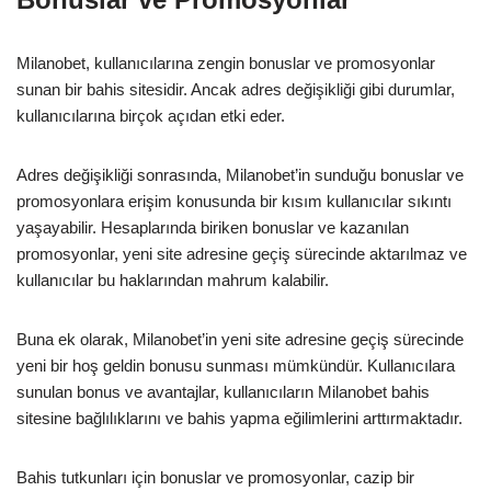
Milanobet, kullanıcılarına zengin bonuslar ve promosyonlar
sunan bir bahis sitesidir. Ancak adres değişikliği gibi durumlar,
kullanıcılarına birçok açıdan etki eder.
Adres değişikliği sonrasında, Milanobet’in sunduğu bonuslar ve
promosyonlara erişim konusunda bir kısım kullanıcılar sıkıntı
yaşayabilir. Hesaplarında biriken bonuslar ve kazanılan
promosyonlar, yeni site adresine geçiş sürecinde aktarılmaz ve
kullanıcılar bu haklarından mahrum kalabilir.
Buna ek olarak, Milanobet’in yeni site adresine geçiş sürecinde
yeni bir hoş geldin bonusu sunması mümkündür. Kullanıcılara
sunulan bonus ve avantajlar, kullanıcıların Milanobet bahis
sitesine bağlılıklarını ve bahis yapma eğilimlerini arttırmaktadır.
Bahis tutkunları için bonuslar ve promosyonlar, cazip bir