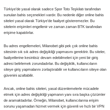
Türkiye’de yasal olarak sadece Spor Toto Teşkilatı tarafından
sunulan bahis seçenekleri vardır. Bu nedenle diğer online bahis
siteleri yasal olarak Türkiye’de faaliyet gösteremezler. Bu
sitelerin erişimleri engellenir ve zaman zaman BTK tarafından
erişime kapatılırlar.
Bu adres engellemeleri, Milanobet gibi pek çok online bahis
sitesinin sık sık adres değişikliği yapmasını gerektirir. Bu siteler,
faaliyetlerine kesintisiz devam edebilmeleri için yeni bir giriş
adresi belirlemek zorundadırlar. Bu değişiklik, kullanıcıların
siteye giriş yapmalarını zorlaştırabilir ve kullanıcıların siteye olan
güvenini azaltabilir.
Ancak, online bahis siteleri, yasal düzenlemelerle mücadele
etmek için adres değişikliği yapmanın yanı sıra başka çözümler
de aramaktadırlar. Örneğin, Milanobet, kullanıcılarına erişim
sorunu yaşamadan hizmet vermek için güvenli ve hızlı bir VPN