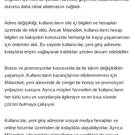
durumu daha rahat atlatmasını sağladı.
Adres değişikliği, kullanıcıların site içi bilgileri ve hesapları
üzerinde de etkili oldu. Ancak Milanobet, kullanıcıların hesap
bilgileri ve bakiyeleri konusunda herhangi bir kayıp yaşamaması
için önlemler aldı. Bu sayede kullanıcılar, yeni giriş adresine
kolaylıkla erişim sağlayarak kaldıkları yerden devam edebildiler.
Bonus ve promosyonlar konusunda da bir takım değişiklikler
yaşanıyor. Kullanıcıların kazançlarının etkilenmemesi için
Milanobet, yeni adresinde de zengin bir bonus ve promosyon
yelpazesi sunuyor. Ayrıca müşteri hizmetleri de kullanıcıların
her türlü soru ve sorunlarıyla ilgileniyor ve en kısa sürede
çözüm bulmaya çalışıyor.
Kullanıcılar, yeni giriş adresine sosyal medya hesapları ve
online forumlar üzerinden de kolaylıkla ulaşabiliyorlar. Ayrıca
Milanobet, site içindeki güncelleme ve yenilikleri de sosyal