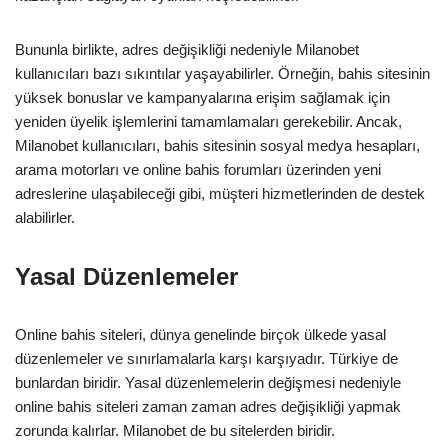
Bununla birlikte, adres değişikliği nedeniyle Milanobet
kullanıcıları bazı sıkıntılar yaşayabilirler. Örneğin, bahis sitesinin
yüksek bonuslar ve kampanyalarına erişim sağlamak için
yeniden üyelik işlemlerini tamamlamaları gerekebilir. Ancak,
Milanobet kullanıcıları, bahis sitesinin sosyal medya hesapları,
arama motorları ve online bahis forumları üzerinden yeni
adreslerine ulaşabileceği gibi, müşteri hizmetlerinden de destek
alabilirler.
Yasal Düzenlemeler
Online bahis siteleri, dünya genelinde birçok ülkede yasal
düzenlemeler ve sınırlamalarla karşı karşıyadır. Türkiye de
bunlardan biridir. Yasal düzenlemelerin değişmesi nedeniyle
online bahis siteleri zaman zaman adres değişikliği yapmak
zorunda kalırlar. Milanobet de bu sitelerden biridir.