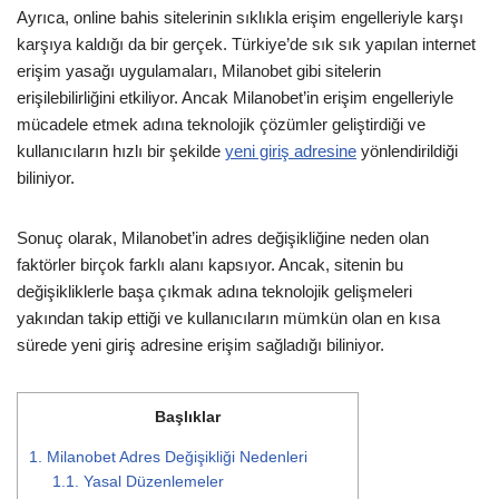
Ayrıca, online bahis sitelerinin sıklıkla erişim engelleriyle karşı
karşıya kaldığı da bir gerçek. Türkiye’de sık sık yapılan internet
erişim yasağı uygulamaları, Milanobet gibi sitelerin
erişilebilirliğini etkiliyor. Ancak Milanobet’in erişim engelleriyle
mücadele etmek adına teknolojik çözümler geliştirdiği ve
kullanıcıların hızlı bir şekilde
yeni giriş adresine
yönlendirildiği
biliniyor.
Sonuç olarak, Milanobet’in adres değişikliğine neden olan
faktörler birçok farklı alanı kapsıyor. Ancak, sitenin bu
değişikliklerle başa çıkmak adına teknolojik gelişmeleri
yakından takip ettiği ve kullanıcıların mümkün olan en kısa
sürede yeni giriş adresine erişim sağladığı biliniyor.
Başlıklar
1.
Milanobet Adres Değişikliği Nedenleri
1.1.
Yasal Düzenlemeler