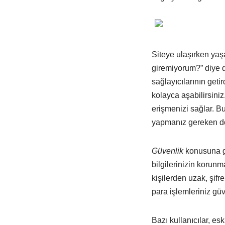
Siteye ulaşırken yaşa
giremiyorum?” diye d
sağlayıcılarının geti
kolayca aşabilirsiniz
erişmenizi sağlar. B
yapmanız gereken do
Güvenlik
konusuna ge
bilgilerinizin korunm
kişilerden uzak, şifr
para işlemleriniz güv
Bazı kullanıcılar, es