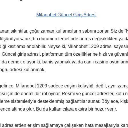
nan sıkıntılar, çoğu zaman kullanıcıların sabrını zorlar. Siz de
üşünüyorsanız, bu durumun temelinde adres değişiklikleri ya da
rdiği kısıtlamalar olabilir. Neyse ki, Milanobet 1209 adresi sayes
. Güncel giriş adresi, platformun tüm özelliklerine hızlı ve güvenl
u da demek oluyor ki, bahis yapmak ya da canlı casino oyunlarına
ğru adresi kullanmak.
lince, Milanobet 1209 sadece erişim kolaylığı değil, aynı zama
ası için de önemli bir rol oynar. Resmi ve güncel adresler, kötü n
eleme sistemleriyle desteklenmiş bağlantılar sunar. Böylece, kişis
ence altında olur. Bu da kullanıcılara ekstra bir huzur verir.
ki adreslerden erişim sağlamaya çalışırken hata mesajlarıyla karş