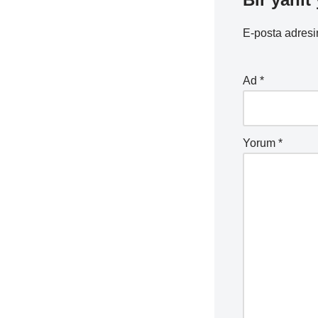
E-posta adresi
Ad
*
Yorum
*