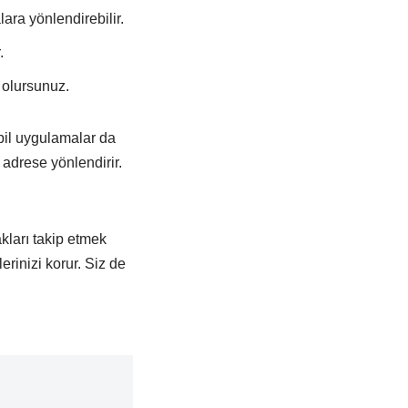
ara yönlendirebilir.
.
 olursunuz.
obil uygulamalar da
 adrese yönlendirir.
kları takip etmek
erinizi korur. Siz de