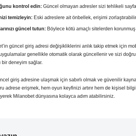
ğunu kontrol edin:
Güncel olmayan adresler sizi tehlikeli sayfal
izi temizleyin:
Eski adreslere ait önbellek, erişimi zorlaştırabilir
arınızı güncel tutun:
Böylece kötü amaçlı sitelerden korunmuş
’in güncel giriş adresi değişikliklerini anlık takip etmek için m
 uygulamalar genellikle otomatik olarak güncellenir ve sizi doğru
u bir deneyim sağlar.
ncel giriş adresine ulaşmak için sabırlı olmak ve güvenilir kayna
u adrese erişmek, hem oyun keyfinizi artırır hem de kişisel bilgil
leyerek Milanobet dünyasına kolayca adım atabilirsiniz.
 yazın