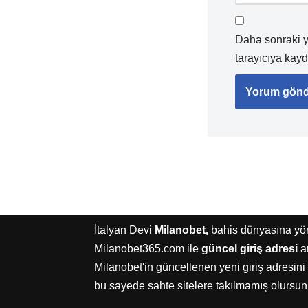
Daha sonraki y
tarayıcıya kayd
İtalyan Devi
Milanobet,
bahis dünyasına yö
Milanobet365.com
ile
güncel giriş adresi
a
Milanobet'in güncellenen yeni giriş adresini
bu sayede sahte sitelere takılmamış olursun