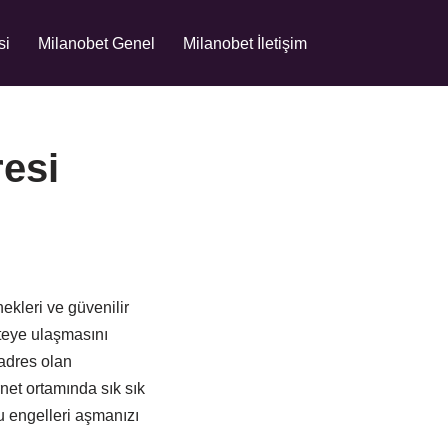
si
Milanobet Genel
Milanobet İletişim
resi
ekleri ve güvenilir
iteye ulaşmasını
adres olan
net ortamında sık sık
bu engelleri aşmanızı