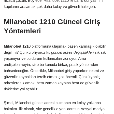
hızlıca çözün. Böylece, Milanobet 1210 ile bahis dünyasının
kapılarını aralamak çok daha kolay ve güvenli hale gelir.
Milanobet 1210 Güncel Giriş
Yöntemleri
Milanobet 1210
platformuna ulaşmak bazen karmaşık olabilir,
değil mi? Çünkü biliyoruz ki,
güncel adres değişiklikleri
sık sık
yaşanıyor ve bu durum kullanıcıları zorluyor. Ama
endişelenmeyin, size bu konuda birkaç pratik yöntemden
bahsedeceğim. Öncelikle, Milanobet giriş yaparken resmi ve
güvenilir kaynakları tercih etmek çok önemli. Çünkü yanlış
adreslere tıklamak, hem zaman kaybına hem de güvenlik
risklerine yol açabilir.
Şimdi, Milanobet güncel adresi bulmanın en kolay yollarına
bakalım. İlk olarak, site genellikle yeni adresini sosyal medya