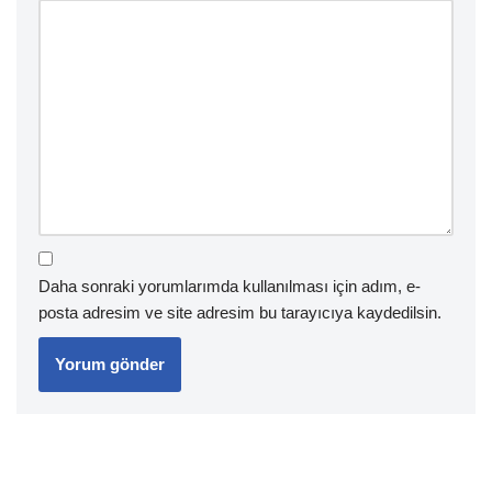
Daha sonraki yorumlarımda kullanılması için adım, e-
posta adresim ve site adresim bu tarayıcıya kaydedilsin.