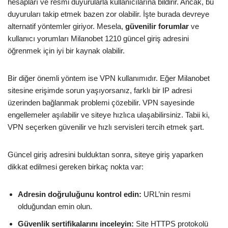
hesapları ve resmi duyurularla kullanıcılarına bildirir. Ancak, bu
duyuruları takip etmek bazen zor olabilir. İşte burada devreye
alternatif yöntemler giriyor. Mesela,
güvenilir forumlar
ve
kullanıcı yorumları Milanobet 1210 güncel giriş adresini
öğrenmek için iyi bir kaynak olabilir.
Bir diğer önemli yöntem ise VPN kullanımıdır. Eğer Milanobet
sitesine erişimde sorun yaşıyorsanız, farklı bir IP adresi
üzerinden bağlanmak problemi çözebilir. VPN sayesinde
engellemeler aşılabilir ve siteye hızlıca ulaşabilirsiniz. Tabii ki,
VPN seçerken güvenilir ve hızlı servisleri tercih etmek şart.
Güncel giriş adresini bulduktan sonra, siteye giriş yaparken
dikkat edilmesi gereken birkaç nokta var:
Adresin doğruluğunu kontrol edin:
URL’nin resmi
olduğundan emin olun.
Güvenlik sertifikalarını inceleyin:
Site HTTPS protokolü