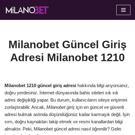
İçeriğe
geç
Milanobet Güncel Giriş
Adresi Milanobet 1210
Milanobet 1210 güncel giriş adresi
hakkında bilgi arıyorsanız,
doğru yerdesiniz. İnternet dünyasında bahis siteleri sık sık
adres değişikliği yapar. Bu durum, kullanıcıların siteye erişimini
zorlaştırabilir. Ancak,
Milanobet giriş
için en güncel ve güvenli
adresi bulmak aslında düşündüğünüz kadar karmaşık değil. İşin
sırrı, doğru kaynakları takip etmek ve resmi kanallardan bilgi
almaktır. Peki, Milanobet güncel adresi nasıl öğrenilir? Gelin