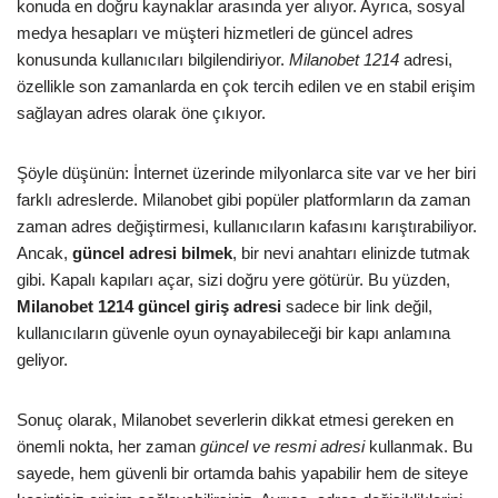
konuda en doğru kaynaklar arasında yer alıyor. Ayrıca, sosyal
medya hesapları ve müşteri hizmetleri de güncel adres
konusunda kullanıcıları bilgilendiriyor.
Milanobet 1214
adresi,
özellikle son zamanlarda en çok tercih edilen ve en stabil erişim
sağlayan adres olarak öne çıkıyor.
Şöyle düşünün: İnternet üzerinde milyonlarca site var ve her biri
farklı adreslerde. Milanobet gibi popüler platformların da zaman
zaman adres değiştirmesi, kullanıcıların kafasını karıştırabiliyor.
Ancak,
güncel adresi bilmek
, bir nevi anahtarı elinizde tutmak
gibi. Kapalı kapıları açar, sizi doğru yere götürür. Bu yüzden,
Milanobet 1214 güncel giriş adresi
sadece bir link değil,
kullanıcıların güvenle oyun oynayabileceği bir kapı anlamına
geliyor.
Sonuç olarak, Milanobet severlerin dikkat etmesi gereken en
önemli nokta, her zaman
güncel ve resmi adresi
kullanmak. Bu
sayede, hem güvenli bir ortamda bahis yapabilir hem de siteye