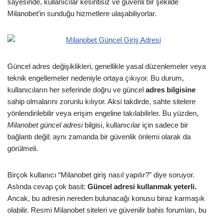
sayesinde, kullanıcılar kesintisiz ve güvenli bir şekilde
Milanobet’in sunduğu hizmetlere ulaşabiliyorlar.
Güncel adres değişiklikleri, genellikle yasal düzenlemeler veya
teknik engellemeler nedeniyle ortaya çıkıyor. Bu durum,
kullanıcıların her seferinde doğru ve güncel
adres bilgisine
sahip olmalarını zorunlu kılıyor. Aksi takdirde, sahte sitelere
yönlendirilebilir veya erişim engeline takılabilirler. Bu yüzden,
Milanobet güncel adresi
bilgisi, kullanıcılar için sadece bir
bağlantı değil; aynı zamanda bir güvenlik önlemi olarak da
görülmeli.
Birçok kullanıcı “Milanobet giriş nasıl yapılır?” diye soruyor.
Aslında cevap çok basit:
Güncel adresi kullanmak yeterli.
Ancak, bu adresin nereden bulunacağı konusu biraz karmaşık
olabilir. Resmi Milanobet siteleri ve güvenilir bahis forumları, bu