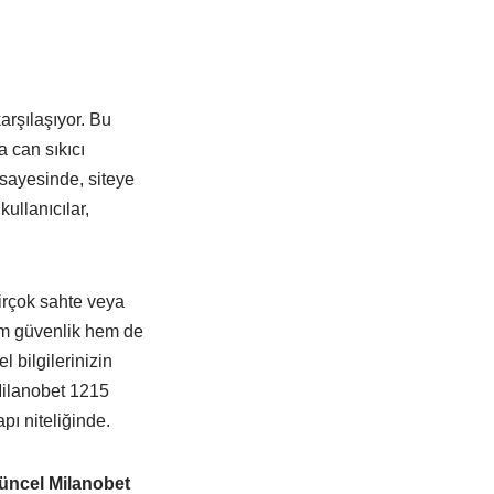
arşılaşıyor. Bu
 can sıkıcı
sayesinde, siteye
kullanıcılar,
irçok sahte veya
em güvenlik hem de
 bilgilerinizin
Milanobet 1215
pı niteliğinde.
üncel Milanobet