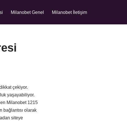
si
Milanobet Genel
Milanobet İletişim
resi
dikkat çekiyor.
luk yaşayabiliyor.
eden Milanobet 1215
 bağlantısı olarak
madan siteye