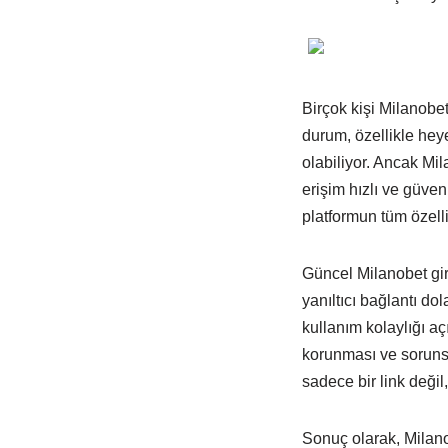
Birçok kişi Milanobet
durum, özellikle hey
olabiliyor. Ancak Mi
erişim hızlı ve güven
platformun tüm özelli
Güncel Milanobet gir
yanıltıcı bağlantı d
kullanım kolaylığı aç
korunması ve soruns
sadece bir link değil
Sonuç olarak, Milan