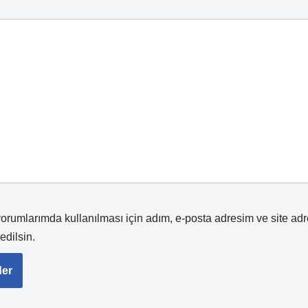
orumlarımda kullanılması için adım, e-posta adresim ve site ad
edilsin.