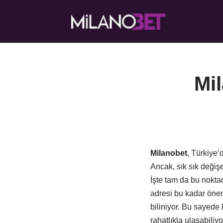
İçeriğe
geç
Mil
Milanobet
, Türkiye’
Ancak, sık sık deği
İşte tam da bu nokt
adresi bu kadar önem
biliniyor. Bu sayede
rahatlıkla ulaşabiliyo