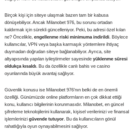
Birçok kişi için siteye ulaşmak bazen tam bir kabusa
dönüşebiliyor. Ancak Milanobet 976, bu sorunu ortadan
kaldırmak için sürekli güncelleniyor. Peki, bu adresi özel kılan
ne? Öncelikle,
engellenme riski minimuma indirildi
. Böylece
kullanıcılar, VPN veya başka karmaşık yöntemlere ihtiyaç
duymadan doğrudan siteye bağlanabiliyor. Ayrıca, site
altyapısında yapılan iyileştirmeler sayesinde
yüklenme süresi
oldukça kısaldı
. Bu da özellikle canlı bahis ve casino
oyunlarında büyük avantaj sağlıyor.
Güvenlik konusu ise Milanobet 976’nın belki de en önemli
özelliği. Günümüzde online platformların en çok dikkat ettiği
konu, kullanıcı bilgilerinin korunmasıdır. Milanobet, en güncel
şifreleme teknolojilerini kullanarak, kişisel verilerinizi ve finansal
işlemlerinizi
güvende tutuyor
. Bu da kullanıcıların gönül
rahatlığıyla oyun oynayabilmesini sağlıyor.