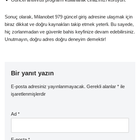
Sonuç olarak, Milanobet 979 güncel giriş adresine ulaşmak için
biraz dikkat ve doğru kaynakları takip etmek yeterli. Bu sayede,
hiç zorlanmadan ve güvenle bahis keyfinize devam edebilirsiniz.
Unutmayın, doğru adres doğru deneyim demektir!
Bir yanıt yazın
E-posta adresiniz yayınlanmayacak.
Gerekli alanlar
*
ile
işaretlenmişlerdir
Ad
*
E-posta
*