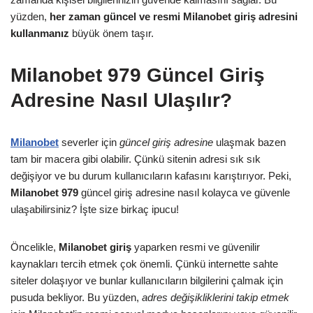
yüzden,
her zaman güncel ve resmi Milanobet giriş adresini
kullanmanız
büyük önem taşır.
Milanobet 979 Güncel Giriş
Adresine Nasıl Ulaşılır?
Milanobet
severler için
güncel giriş adresine
ulaşmak bazen
tam bir macera gibi olabilir. Çünkü sitenin adresi sık sık
değişiyor ve bu durum kullanıcıların kafasını karıştırıyor. Peki,
Milanobet 979
güncel giriş adresine nasıl kolayca ve güvenle
ulaşabilirsiniz? İşte size birkaç ipucu!
Öncelikle,
Milanobet giriş
yaparken resmi ve güvenilir
kaynakları tercih etmek çok önemli. Çünkü internette sahte
siteler dolaşıyor ve bunlar kullanıcıların bilgilerini çalmak için
pusuda bekliyor. Bu yüzden,
adres değişikliklerini takip etmek