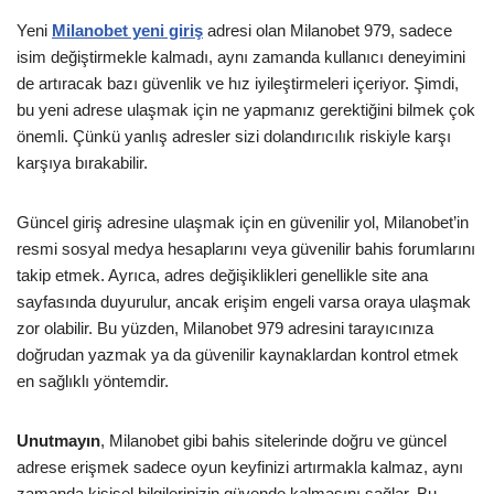
Yeni
Milanobet yeni giriş
adresi olan Milanobet 979, sadece
isim değiştirmekle kalmadı, aynı zamanda kullanıcı deneyimini
de artıracak bazı güvenlik ve hız iyileştirmeleri içeriyor. Şimdi,
bu yeni adrese ulaşmak için ne yapmanız gerektiğini bilmek çok
önemli. Çünkü yanlış adresler sizi dolandırıcılık riskiyle karşı
karşıya bırakabilir.
Güncel giriş adresine ulaşmak için en güvenilir yol, Milanobet’in
resmi sosyal medya hesaplarını veya güvenilir bahis forumlarını
takip etmek. Ayrıca, adres değişiklikleri genellikle site ana
sayfasında duyurulur, ancak erişim engeli varsa oraya ulaşmak
zor olabilir. Bu yüzden, Milanobet 979 adresini tarayıcınıza
doğrudan yazmak ya da güvenilir kaynaklardan kontrol etmek
en sağlıklı yöntemdir.
Unutmayın
, Milanobet gibi bahis sitelerinde doğru ve güncel
adrese erişmek sadece oyun keyfinizi artırmakla kalmaz, aynı
zamanda kişisel bilgilerinizin güvende kalmasını sağlar. Bu