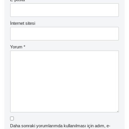
İnternet sitesi
Yorum
*
Daha sonraki yorumlarımda kullanılması için adım, e-