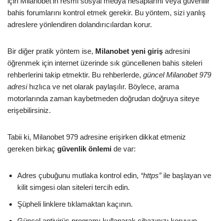
için Milanobet’in resmi sosyal medya hesaplarını veya güvenilir
bahis forumlarını kontrol etmek gerekir. Bu yöntem, sizi yanlış
adreslere yönlendiren dolandırıcılardan korur.
Bir diğer pratik yöntem ise,
Milanobet yeni giriş
adresini
öğrenmek için internet üzerinde sık güncellenen bahis siteleri
rehberlerini takip etmektir. Bu rehberlerde,
güncel Milanobet 979
adresi
hızlıca ve net olarak paylaşılır. Böylece, arama
motorlarında zaman kaybetmeden doğrudan doğruya siteye
erişebilirsiniz.
Tabii ki, Milanobet 979 adresine erişirken dikkat etmeniz
gereken birkaç
güvenlik önlemi
de var:
Adres çubuğunu mutlaka kontrol edin,
“https”
ile başlayan ve
kilit simgesi olan siteleri tercih edin.
Şüpheli linklere tıklamaktan kaçının.
Güncel antivirüs programı kullanarak cihazınızı koruyun.