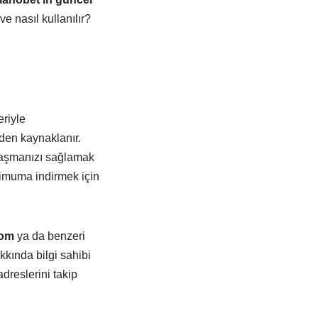
e nasıl kullanılır?
eriyle
rden kaynaklanır.
ulaşmanızı sağlamak
inimuma indirmek için
com
ya da benzeri
kkında bilgi sahibi
dreslerini takip