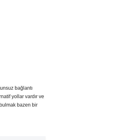
runsuz bağlantı
atif yollar vardır ve
 bulmak bazen bir