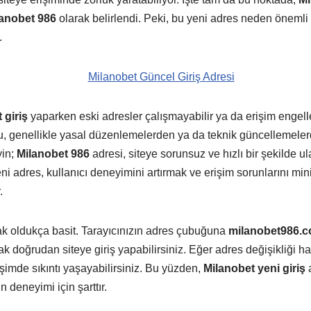
lanobet 986
olarak belirlendi. Peki, bu yeni adres neden önemli v
.
 giriş
yaparken eski adresler çalışmayabilir ya da erişim engell
 Bu, genellikle yasal düzenlemelerden ya da teknik güncellemele
in;
Milanobet 986
adresi, siteye sorunsuz ve hızlı bir şekilde 
eni adres, kullanıcı deneyimini artırmak ve erişim sorunlarını m
.
ak oldukça basit. Tarayıcınızın adres çubuğuna
milanobet986.
 doğrudan siteye giriş yapabilirsiniz. Eğer adres değişikliği ha
işimde sıkıntı yaşayabilirsiniz. Bu yüzden,
Milanobet yeni giriş
a
n deneyimi için şarttır.