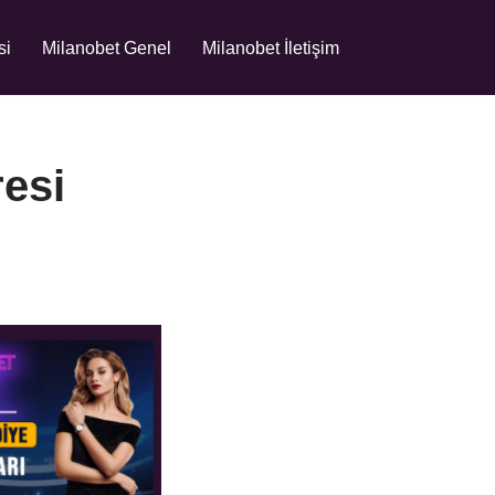
si
Milanobet Genel
Milanobet İletişim
resi