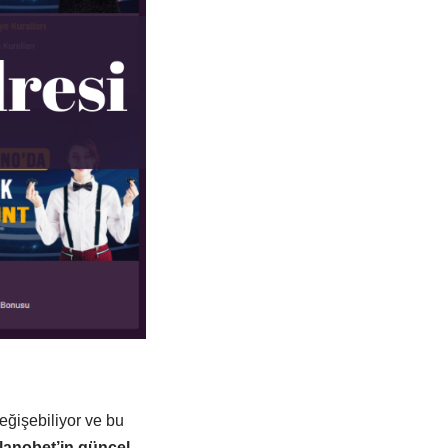
eğişebiliyor ve bu
lanobet’in güncel