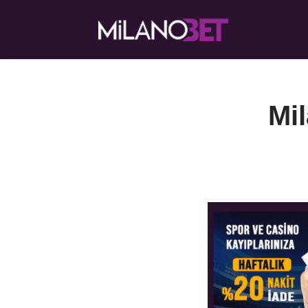
İçeriğe
geç
Mil