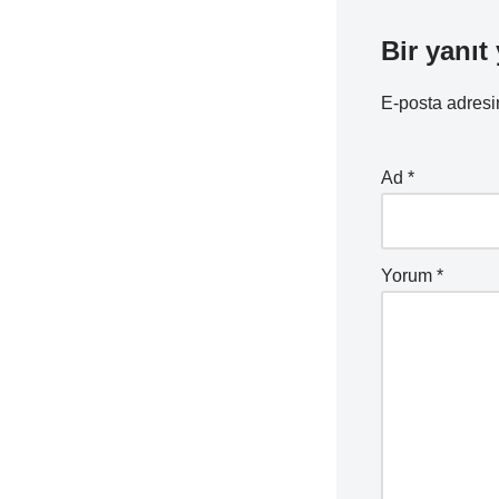
Bir yanıt
E-posta adresi
Ad
*
Yorum
*