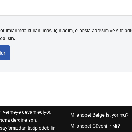
orumlarımda kullanılması için adım, e-posta adresim ve site ad
edilsin.
n vermeye devam ediyor.
Milanobet Belge İstiyor mu?
rama derdine son.
Milanobet Güvenilir Mi?
 sayfamızdan takip edebilir,