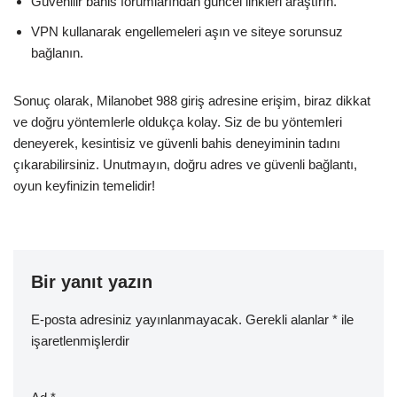
Güvenilir bahis forumlarından güncel linkleri araştırın.
VPN kullanarak engellemeleri aşın ve siteye sorunsuz
bağlanın.
Sonuç olarak, Milanobet 988 giriş adresine erişim, biraz dikkat
ve doğru yöntemlerle oldukça kolay. Siz de bu yöntemleri
deneyerek, kesintisiz ve güvenli bahis deneyiminin tadını
çıkarabilirsiniz. Unutmayın, doğru adres ve güvenli bağlantı,
oyun keyfinizin temelidir!
Bir yanıt yazın
E-posta adresiniz yayınlanmayacak.
Gerekli alanlar
*
ile
işaretlenmişlerdir