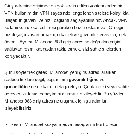
Giriş adresine erişimde en çok tercih edilen yöntemlerden biri,
VPN kullanımıdır. VPN sayesinde, engellenen sitelere kolaylıkla
ulaşabilir, güvenli ve hızlı bağlantı sağlayabilirsiniz. Ancak, VPN
kullanırken dikkat edilmesi gereken bazı noktalar var. Örneğin,
hız düşüşü yaşamamak için kaliteli ve güvenilir servis seçmek
önemli. Ayrıca, Milanobet 988 giriş adresine doğrudan erişim
sağlayan resmi kaynakları takip etmek, sizi sahte sitelerden
koruyacaktır.
Şunu söylemek gerek; Milanobet yeni giriş adresi ararken,
sadece linklere değil, bağlantının
güvenilirliğine
ve
güncelliğine
de dikkat etmek gerekiyor. Çünkü eski veya sahte
adresler, kullanıcı deneyimini olumsuz etkileyebilir. Bu yüzden,
Milanobet 988 giriş adresine ulaşmak için şu adımları
izleyebilirsiniz:
Resmi Milanobet sosyal medya hesaplarını kontrol edin.