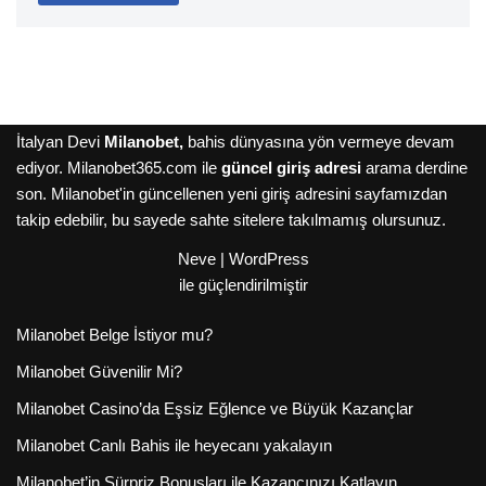
İtalyan Devi
Milanobet,
bahis dünyasına yön vermeye devam
ediyor.
Milanobet365.com
ile
güncel giriş adresi
arama derdine
son. Milanobet'in güncellenen yeni giriş adresini sayfamızdan
takip edebilir, bu sayede sahte sitelere takılmamış olursunuz.
Neve
|
WordPress
ile güçlendirilmiştir
Milanobet Belge İstiyor mu?
Milanobet Güvenilir Mi?
Milanobet Casino’da Eşsiz Eğlence ve Büyük Kazançlar
Milanobet Canlı Bahis ile heyecanı yakalayın
Milanobet’in Sürpriz Bonusları ile Kazancınızı Katlayın