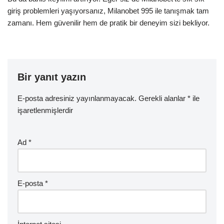
giriş problemleri yaşıyorsanız, Milanobet 995 ile tanışmak tam
zamanı. Hem güvenilir hem de pratik bir deneyim sizi bekliyor.
Bir yanıt yazın
E-posta adresiniz yayınlanmayacak.
Gerekli alanlar
*
ile
işaretlenmişlerdir
Ad
*
E-posta
*