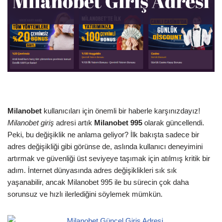
Milanobet
kullanıcıları için önemli bir haberle karşınızdayız!
Milanobet giriş
adresi artık
Milanobet 995
olarak güncellendi.
Peki, bu değişiklik ne anlama geliyor? İlk bakışta sadece bir
adres değişikliği gibi görünse de, aslında kullanıcı deneyimini
artırmak ve güvenliği üst seviyeye taşımak için atılmış kritik bir
adım. İnternet dünyasında adres değişiklikleri sık sık
yaşanabilir, ancak Milanobet 995 ile bu sürecin çok daha
sorunsuz ve hızlı ilerlediğini söylemek mümkün.