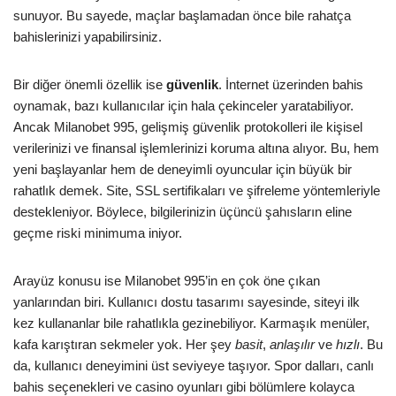
sunuyor. Bu sayede, maçlar başlamadan önce bile rahatça
bahislerinizi yapabilirsiniz.
Bir diğer önemli özellik ise
güvenlik
. İnternet üzerinden bahis
oynamak, bazı kullanıcılar için hala çekinceler yaratabiliyor.
Ancak Milanobet 995, gelişmiş güvenlik protokolleri ile kişisel
verilerinizi ve finansal işlemlerinizi koruma altına alıyor. Bu, hem
yeni başlayanlar hem de deneyimli oyuncular için büyük bir
rahatlık demek. Site, SSL sertifikaları ve şifreleme yöntemleriyle
destekleniyor. Böylece, bilgilerinizin üçüncü şahısların eline
geçme riski minimuma iniyor.
Arayüz konusu ise Milanobet 995’in en çok öne çıkan
yanlarından biri. Kullanıcı dostu tasarımı sayesinde, siteyi ilk
kez kullananlar bile rahatlıkla gezinebiliyor. Karmaşık menüler,
kafa karıştıran sekmeler yok. Her şey
basit
,
anlaşılır
ve
hızlı
. Bu
da, kullanıcı deneyimini üst seviyeye taşıyor. Spor dalları, canlı
bahis seçenekleri ve casino oyunları gibi bölümlere kolayca