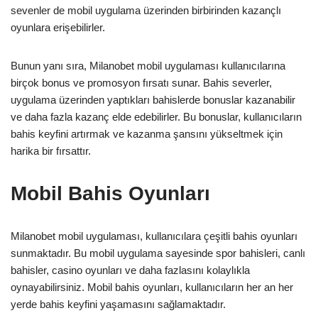
sevenler de mobil uygulama üzerinden birbirinden kazançlı
oyunlara erişebilirler.
Bunun yanı sıra, Milanobet mobil uygulaması kullanıcılarına
birçok bonus ve promosyon fırsatı sunar. Bahis severler,
uygulama üzerinden yaptıkları bahislerde bonuslar kazanabilir
ve daha fazla kazanç elde edebilirler. Bu bonuslar, kullanıcıların
bahis keyfini artırmak ve kazanma şansını yükseltmek için
harika bir fırsattır.
Mobil Bahis Oyunları
Milanobet mobil uygulaması, kullanıcılara çeşitli bahis oyunları
sunmaktadır. Bu mobil uygulama sayesinde spor bahisleri, canlı
bahisler, casino oyunları ve daha fazlasını kolaylıkla
oynayabilirsiniz. Mobil bahis oyunları, kullanıcıların her an her
yerde bahis keyfini yaşamasını sağlamaktadır.