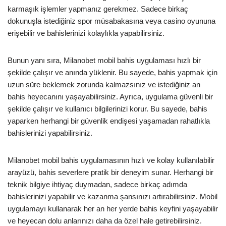
karmaşık işlemler yapmanız gerekmez. Sadece birkaç
dokunuşla istediğiniz spor müsabakasına veya casino oyununa
erişebilir ve bahislerinizi kolaylıkla yapabilirsiniz.
Bunun yanı sıra, Milanobet mobil bahis uygulaması hızlı bir
şekilde çalışır ve anında yüklenir. Bu sayede, bahis yapmak için
uzun süre beklemek zorunda kalmazsınız ve istediğiniz an
bahis heyecanını yaşayabilirsiniz. Ayrıca, uygulama güvenli bir
şekilde çalışır ve kullanıcı bilgilerinizi korur. Bu sayede, bahis
yaparken herhangi bir güvenlik endişesi yaşamadan rahatlıkla
bahislerinizi yapabilirsiniz.
Milanobet mobil bahis uygulamasının hızlı ve kolay kullanılabilir
arayüzü, bahis severlere pratik bir deneyim sunar. Herhangi bir
teknik bilgiye ihtiyaç duymadan, sadece birkaç adımda
bahislerinizi yapabilir ve kazanma şansınızı artırabilirsiniz. Mobil
uygulamayı kullanarak her an her yerde bahis keyfini yaşayabilir
ve heyecan dolu anlarınızı daha da özel hale getirebilirsiniz.