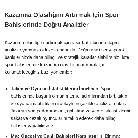
Kazanma Olasılığını Artırmak İçin Spor
Bahislerinde Doğru Analizler
Kazanma olasılığını artırmak için spor bahislerinde doğru
analizler yapmak oldukça önemlidir. Doğru analizler yaparak,
bahislerinizde daha bilinçli ve stratejik kararlar alabilirsiniz. İşte
spor bahislerinde kazanma olasılığını artırmak için
kullanabileceğiniz bazı yöntemler:
Takım ve Oyuncu İstatistiklerini İnceleyin:
Spor
bahislerinde başarılı olmanın temel adımlarından biri, takım
ve oyuncu istatistiklerini detaylı bir şekilde analiz etmektir.
Takımın son performansını, gol atma ve yeme istatistiklerini,
sakat ve cezalı oyuncularını takip ederek daha bilinçli
bahisler yapabilirsiniz.
Maç Öncesi ve Canlı Bahisleri Karşılaştırın:
Bir maç