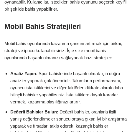
oynanabilir. Kullanıcılar, istedikleri bahis oyununu seçerek keyifli
bir şekilde bahis yapabilirler.
Mobil Bahis Stratejileri
Mobil bahis oyunlarında kazanma şansını artırmak için birkaç
strateji ve ipucu kullanabilirsiniz. İşte size mobil bahis
oyunlarında başarılı olmanızı sağlayacak bazı stratejiler:
Analiz Yapın:
Spor bahislerinde başarılı olmak için doğru
analizler yapmak çok önemlidir. Takımların performansını,
oyuncu istatistiklerini ve diğer faktörleri dikkate alarak daha
bilinçli bahisler yapabilirsiniz. İstatistiklere dayalı kararlar
vermek, kazanma olasılığınızı artırır.
Değerli Bahisler Bulun:
Değerli bahisler, oranlarla ilgili
yanlış değerlendirmeler sonucu ortaya çıkar. İyi bir araştırma
yaparak ve fırsatları takip ederek, kazançlı bahisler