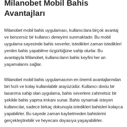
Milanobet Mobil Bahis
Avantajları
Milanobet mobil bahis uygulaması, kullanıcılara birçok avantaj
ve benzersiz bir kullanıcı deneyimi sunmaktadır. Bu mobil
uygulama sayesinde bahis severler, istedikleri zaman istedikleri
yerden bahis yapabilme özgürlüğüne sahip olurlar. Bu
avantajıyla Milanobet, kullanıcıların bahis keyfini her an
yaşamalarını sağlar.
Milanobet mobil bahis uygulamasının en önemli avantajlarından
biri hızlı ve kolay kullanılabilir arayüzüdür. Kullanıcı dostu bir
tasarıma sahip olan uygulama, bahis severlere zahmetsiz bir
şekilde bahis yapma imkanı sunar. Bahis oynamak isteyen
kullanıcılar, sadece birkaç dokunuşla istedikleri bahisleri kolayca
yapabilirler. Bu sayede zaman kaybetmeden bahislerini
gerçekleştirebilir ve heyecanı doyasıya yaşayabilirler.