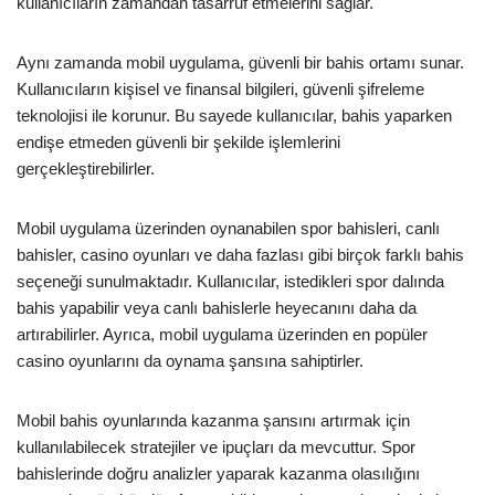
kullanıcıların zamandan tasarruf etmelerini sağlar.
Aynı zamanda mobil uygulama, güvenli bir bahis ortamı sunar.
Kullanıcıların kişisel ve finansal bilgileri, güvenli şifreleme
teknolojisi ile korunur. Bu sayede kullanıcılar, bahis yaparken
endişe etmeden güvenli bir şekilde işlemlerini
gerçekleştirebilirler.
Mobil uygulama üzerinden oynanabilen spor bahisleri, canlı
bahisler, casino oyunları ve daha fazlası gibi birçok farklı bahis
seçeneği sunulmaktadır. Kullanıcılar, istedikleri spor dalında
bahis yapabilir veya canlı bahislerle heyecanını daha da
artırabilirler. Ayrıca, mobil uygulama üzerinden en popüler
casino oyunlarını da oynama şansına sahiptirler.
Mobil bahis oyunlarında kazanma şansını artırmak için
kullanılabilecek stratejiler ve ipuçları da mevcuttur. Spor
bahislerinde doğru analizler yaparak kazanma olasılığını