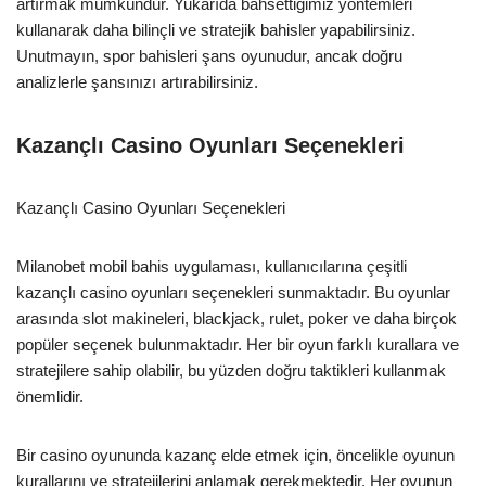
artırmak mümkündür. Yukarıda bahsettiğimiz yöntemleri
kullanarak daha bilinçli ve stratejik bahisler yapabilirsiniz.
Unutmayın, spor bahisleri şans oyunudur, ancak doğru
analizlerle şansınızı artırabilirsiniz.
Kazançlı Casino Oyunları Seçenekleri
Kazançlı Casino Oyunları Seçenekleri
Milanobet mobil bahis uygulaması, kullanıcılarına çeşitli
kazançlı casino oyunları seçenekleri sunmaktadır. Bu oyunlar
arasında slot makineleri, blackjack, rulet, poker ve daha birçok
popüler seçenek bulunmaktadır. Her bir oyun farklı kurallara ve
stratejilere sahip olabilir, bu yüzden doğru taktikleri kullanmak
önemlidir.
Bir casino oyununda kazanç elde etmek için, öncelikle oyunun
kurallarını ve stratejilerini anlamak gerekmektedir. Her oyunun