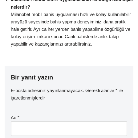
nelerdir?
Milanobet mobil bahis uygulaması hızlı ve kolay kullanılabilir
arayüzü sayesinde bahis yapma deneyiminizi daha pratik
hale getirir. Ayrıca her yerden bahis yapabilme özgürlüğü ve
kolay erişim imkanı sunar. Canlı bahislerde anlık takip
yapabilir ve kazançlarınızı artırabilirsiniz.
Bir yanıt yazın
E-posta adresiniz yayınlanmayacak.
Gerekli alanlar
*
ile
işaretlenmişlerdir
Ad
*