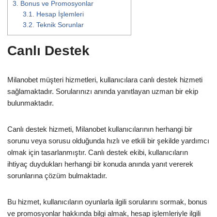
3.
Bonus ve Promosyonlar
3.1.
Hesap İşlemleri
3.2.
Teknik Sorunlar
Canlı Destek
Milanobet müşteri hizmetleri, kullanıcılara canlı destek hizmeti
sağlamaktadır. Sorularınızı anında yanıtlayan uzman bir ekip
bulunmaktadır.
Canlı destek hizmeti, Milanobet kullanıcılarının herhangi bir
sorunu veya sorusu olduğunda hızlı ve etkili bir şekilde yardımcı
olmak için tasarlanmıştır. Canlı destek ekibi, kullanıcıların
ihtiyaç duydukları herhangi bir konuda anında yanıt vererek
sorunlarına çözüm bulmaktadır.
Bu hizmet, kullanıcıların oyunlarla ilgili sorularını sormak, bonus
ve promosyonlar hakkında bilgi almak, hesap işlemleriyle ilgili