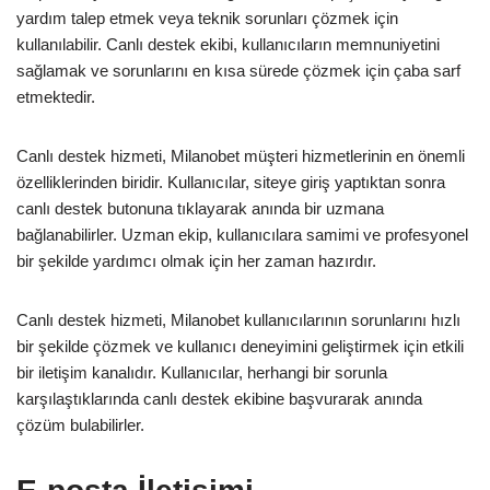
yardım talep etmek veya teknik sorunları çözmek için
kullanılabilir. Canlı destek ekibi, kullanıcıların memnuniyetini
sağlamak ve sorunlarını en kısa sürede çözmek için çaba sarf
etmektedir.
Canlı destek hizmeti, Milanobet müşteri hizmetlerinin en önemli
özelliklerinden biridir. Kullanıcılar, siteye giriş yaptıktan sonra
canlı destek butonuna tıklayarak anında bir uzmana
bağlanabilirler. Uzman ekip, kullanıcılara samimi ve profesyonel
bir şekilde yardımcı olmak için her zaman hazırdır.
Canlı destek hizmeti, Milanobet kullanıcılarının sorunlarını hızlı
bir şekilde çözmek ve kullanıcı deneyimini geliştirmek için etkili
bir iletişim kanalıdır. Kullanıcılar, herhangi bir sorunla
karşılaştıklarında canlı destek ekibine başvurarak anında
çözüm bulabilirler.