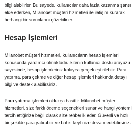
bilgi alabilirler. Bu sayede, kullanıcılar daha fazla kazanma şansı
elde ederken, Milanobet müşteri hizmetleri ile iletişim kurarak
herhangi bir sorunlarını çözebilirler.
Hesap İşlemleri
Milanobet müşteri hizmetleri, kullanıcıların hesap işlemleri
konusunda yardımcı olmaktadır. Sitenin kullanıcı dostu arayüzü
sayesinde, hesap işlemleriniz kolayca gerçekleştirilebilir. Para
yatırma, para çekme ve diğer hesap işlemleri hakkında detaylı
bilgi ve destek alabilirsiniz.
Para yatırma işlemleri oldukça basittir. Milanobet müşteri
hizmetleri, size farklı ödeme seçenekleri sunar ve hangi yöntemi
tercih ettiğinize bağlı olarak size rehberlik eder. Güvenli ve hızlı
bir şekilde para yatırabilir ve bahis keyfinize devam edebilirsiniz.