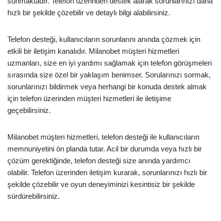
sunmaktadır. Telefon üzerinden destek alarak sorunlarınızı daha
hızlı bir şekilde çözebilir ve detaylı bilgi alabilirsiniz.
Telefon desteği, kullanıcıların sorunlarını anında çözmek için
etkili bir iletişim kanalıdır. Milanobet müşteri hizmetleri
uzmanları, size en iyi yardımı sağlamak için telefon görüşmeleri
sırasında size özel bir yaklaşım benimser. Sorularınızı sormak,
sorunlarınızı bildirmek veya herhangi bir konuda destek almak
için telefon üzerinden müşteri hizmetleri ile iletişime
geçebilirsiniz.
Milanobet müşteri hizmetleri, telefon desteği ile kullanıcıların
memnuniyetini ön planda tutar. Acil bir durumda veya hızlı bir
çözüm gerektiğinde, telefon desteği size anında yardımcı
olabilir. Telefon üzerinden iletişim kurarak, sorunlarınızı hızlı bir
şekilde çözebilir ve oyun deneyiminizi kesintisiz bir şekilde
sürdürebilirsiniz.