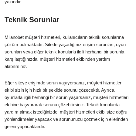
yakındır.
Teknik Sorunlar
Milanobet müşteri hizmetleri, kullanıcıların teknik sorunlarına
çözüm bulmaktadır. Sitede yaşadığınız erişim sorunları, oyun
sorunları veya diğer teknik konularla ilgili herhangi bir sorunla
karşılaştığınızda, müşteri hizmetleri ekibinden yardım
alabilirsiniz.
Eğer siteye erişimde sorun yaşıyorsanız, müşteri hizmetleri
ekibi sizin için hızlı bir şekilde sorunu çözecektir. Ayrıca,
oyunlarla ilgili herhangi bir sorun yaşarsanız, müşteri hizmetleri
ekibine başvurarak sorunu çözebilirsiniz. Teknik konularda
yardım almak istediğinizde, müşteri hizmetleri ekibi size doğru
yönlendirmeler yapacak ve sorununuzu çözmek için ellerinden
geleni yapacaklardır.