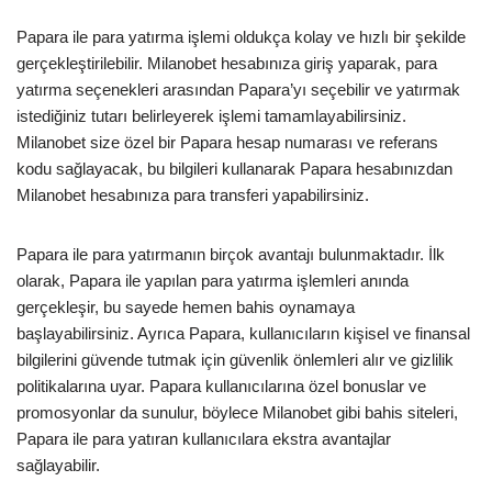
Papara ile para yatırma işlemi oldukça kolay ve hızlı bir şekilde
gerçekleştirilebilir. Milanobet hesabınıza giriş yaparak, para
yatırma seçenekleri arasından Papara’yı seçebilir ve yatırmak
istediğiniz tutarı belirleyerek işlemi tamamlayabilirsiniz.
Milanobet size özel bir Papara hesap numarası ve referans
kodu sağlayacak, bu bilgileri kullanarak Papara hesabınızdan
Milanobet hesabınıza para transferi yapabilirsiniz.
Papara ile para yatırmanın birçok avantajı bulunmaktadır. İlk
olarak, Papara ile yapılan para yatırma işlemleri anında
gerçekleşir, bu sayede hemen bahis oynamaya
başlayabilirsiniz. Ayrıca Papara, kullanıcıların kişisel ve finansal
bilgilerini güvende tutmak için güvenlik önlemleri alır ve gizlilik
politikalarına uyar. Papara kullanıcılarına özel bonuslar ve
promosyonlar da sunulur, böylece Milanobet gibi bahis siteleri,
Papara ile para yatıran kullanıcılara ekstra avantajlar
sağlayabilir.