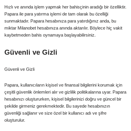
Hızlı ve anında işlem yapmak her bahisçinin aradığı bir özelliktir.
Papara ile para yatırma işlemi de tam olarak bu özelliği
sunmaktadır. Papara hesabınıza para yatırdığınız anda, bu
miktar Milanobet hesabınıza anında aktarılır. Böylece hiç vakit
kaybetmeden bahis oynamaya başlayabilirsiniz.
Güvenli ve Gizli
Güvenli ve Gizli
Papara, kullanıcıların kişisel ve finansal bilgilerini korumak için
çeşitli güvenlik önlemleri alır ve gizlilik politikalarına uyar. Papara
hesabınızı oluştururken, kişisel bilgilerinizi doğru ve güncel bir
şekilde girmeniz gerekmektedir. Bu sayede hesabınızın
güvenliği sağlanır ve size özel bir kullanıcı adı ve şifre
oluşturulur.