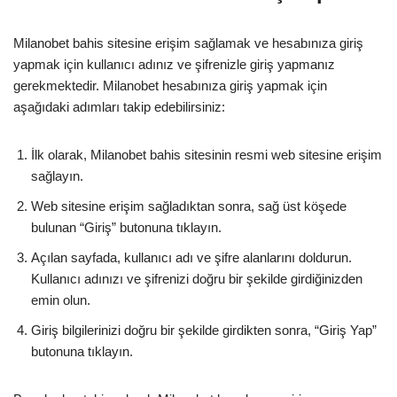
Milanobet bahis sitesine erişim sağlamak ve hesabınıza giriş
yapmak için kullanıcı adınız ve şifrenizle giriş yapmanız
gerekmektedir. Milanobet hesabınıza giriş yapmak için
aşağıdaki adımları takip edebilirsiniz:
İlk olarak, Milanobet bahis sitesinin resmi web sitesine erişim
sağlayın.
Web sitesine erişim sağladıktan sonra, sağ üst köşede
bulunan “Giriş” butonuna tıklayın.
Açılan sayfada, kullanıcı adı ve şifre alanlarını doldurun.
Kullanıcı adınızı ve şifrenizi doğru bir şekilde girdiğinizden
emin olun.
Giriş bilgilerinizi doğru bir şekilde girdikten sonra, “Giriş Yap”
butonuna tıklayın.