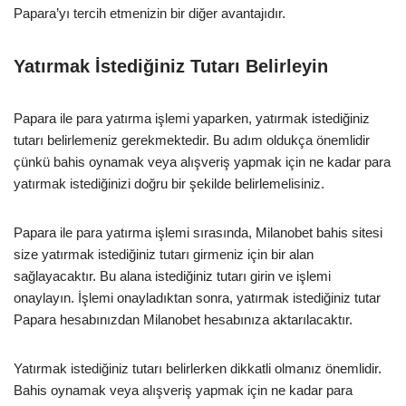
Papara’yı tercih etmenizin bir diğer avantajıdır.
Yatırmak İstediğiniz Tutarı Belirleyin
Papara ile para yatırma işlemi yaparken, yatırmak istediğiniz
tutarı belirlemeniz gerekmektedir. Bu adım oldukça önemlidir
çünkü bahis oynamak veya alışveriş yapmak için ne kadar para
yatırmak istediğinizi doğru bir şekilde belirlemelisiniz.
Papara ile para yatırma işlemi sırasında, Milanobet bahis sitesi
size yatırmak istediğiniz tutarı girmeniz için bir alan
sağlayacaktır. Bu alana istediğiniz tutarı girin ve işlemi
onaylayın. İşlemi onayladıktan sonra, yatırmak istediğiniz tutar
Papara hesabınızdan Milanobet hesabınıza aktarılacaktır.
Yatırmak istediğiniz tutarı belirlerken dikkatli olmanız önemlidir.
Bahis oynamak veya alışveriş yapmak için ne kadar para