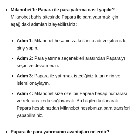
Milanobet’te Papara ile para yatırma nasıl yapılır?
Milanobet bahis sitesinde Papara ile para yatırmak için
aşağıdaki adımları izleyebilirsiniz:
Adım 1:
Milanobet hesabınıza kullanıcı adı ve şifrenizle
giriş yapın.
Adım 2:
Para yatırma seçenekleri arasından Papara’yı
seçin ve devam edin.
Adım 3:
Papara ile yatırmak istediğiniz tutarı girin ve
işlemi onaylayın.
Adım 4:
Milanobet size özel bir Papara hesap numarası
ve referans kodu sağlayacak. Bu bilgileri kullanarak
Papara hesabınızdan Milanobet hesabınıza para transferi
yapabilirsiniz.
Papara ile para yatırmanın avantajları nelerdir?