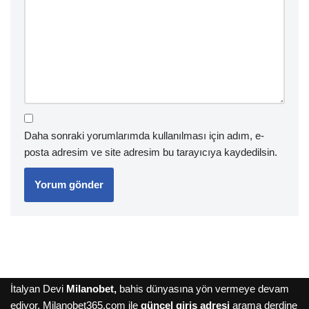
Daha sonraki yorumlarımda kullanılması için adım, e-
posta adresim ve site adresim bu tarayıcıya kaydedilsin.
İtalyan Devi
Milanobet,
bahis dünyasına yön vermeye devam
ediyor.
Milanobet365.com
ile
güncel giriş adresi
arama derdine