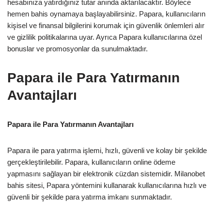
hesabınıza yatırdığınız tutar anında aktarılacaktır. Böylece
hemen bahis oynamaya başlayabilirsiniz. Papara, kullanıcıların
kişisel ve finansal bilgilerini korumak için güvenlik önlemleri alır
ve gizlilik politikalarına uyar. Ayrıca Papara kullanıcılarına özel
bonuslar ve promosyonlar da sunulmaktadır.
Papara ile Para Yatırmanın
Avantajları
Papara ile Para Yatırmanın Avantajları
Papara ile para yatırma işlemi, hızlı, güvenli ve kolay bir şekilde
gerçekleştirilebilir. Papara, kullanıcıların online ödeme
yapmasını sağlayan bir elektronik cüzdan sistemidir. Milanobet
bahis sitesi, Papara yöntemini kullanarak kullanıcılarına hızlı ve
güvenli bir şekilde para yatırma imkanı sunmaktadır.