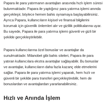
Papara ile para yatırmanın avantajları arasında hızlı işlem süresi
bulunmaktadır. Papara ile yaptığınız para yatırma işlemi anında
gerçekleşir, böylece hemen bahis oynamaya başlayabilirsiniz.
Ayrıca Papara, kullanıcıların kişisel ve finansal bilgilerini
korumak için güvenlik önlemleri alır ve gizlilik politikalarına uyar.
Bu sayede, Papara ile para yatırma işlemi güvenli ve gizli bir
şekilde gerçekleştirilebilir.
Papara kullanıcılarına özel bonuslar ve avantajlar da
sunulmaktadır. Milanobet gibi bahis siteleri, Papara ile para
yatıran kullanıcılara ekstra avantajlar sağlayabilir. Bu bonuslar
ve avantajlar, kullanıcıların daha fazla kazanç elde etmelerini
sağlar. Papara ile para yatırma işlemi yaparak, hem hızlı ve
güvenli bir şekilde para transferi gerçekleştirebilir, hem de
bonuslardan ve avantajlardan yararlanabilirsiniz.
Hızlı ve Anında İşlem