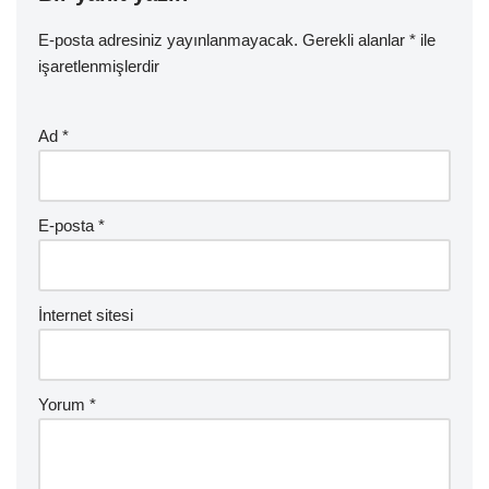
E-posta adresiniz yayınlanmayacak.
Gerekli alanlar
*
ile
işaretlenmişlerdir
Ad
*
E-posta
*
İnternet sitesi
Yorum
*