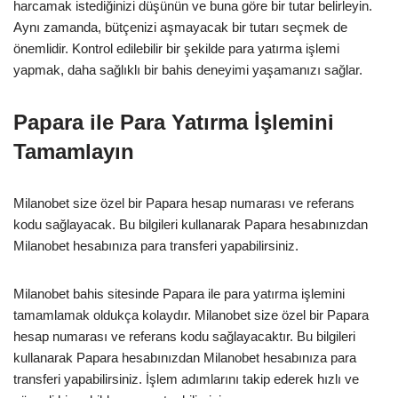
harcamak istediğinizi düşünün ve buna göre bir tutar belirleyin.
Aynı zamanda, bütçenizi aşmayacak bir tutarı seçmek de
önemlidir. Kontrol edilebilir bir şekilde para yatırma işlemi
yapmak, daha sağlıklı bir bahis deneyimi yaşamanızı sağlar.
Papara ile Para Yatırma İşlemini
Tamamlayın
Milanobet size özel bir Papara hesap numarası ve referans
kodu sağlayacak. Bu bilgileri kullanarak Papara hesabınızdan
Milanobet hesabınıza para transferi yapabilirsiniz.
Milanobet bahis sitesinde Papara ile para yatırma işlemini
tamamlamak oldukça kolaydır. Milanobet size özel bir Papara
hesap numarası ve referans kodu sağlayacaktır. Bu bilgileri
kullanarak Papara hesabınızdan Milanobet hesabınıza para
transferi yapabilirsiniz. İşlem adımlarını takip ederek hızlı ve