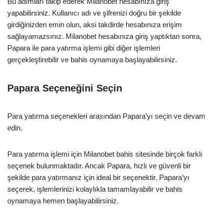
Bu adımları takip ederek Milanobet hesabınıza giriş
yapabilirsiniz. Kullanıcı adı ve şifrenizi doğru bir şekilde
girdiğinizden emin olun, aksi takdirde hesabınıza erişim
sağlayamazsınız. Milanobet hesabınıza giriş yaptıktan sonra,
Papara ile para yatırma işlemi gibi diğer işlemleri
gerçekleştirebilir ve bahis oynamaya başlayabilirsiniz.
Papara Seçeneğini Seçin
Para yatırma seçenekleri arasından Papara’yı seçin ve devam
edin.
Para yatırma işlemi için Milanobet bahis sitesinde birçok farklı
seçenek bulunmaktadır. Ancak Papara, hızlı ve güvenli bir
şekilde para yatırmanız için ideal bir seçenektir. Papara’yı
seçerek, işlemlerinizi kolaylıkla tamamlayabilir ve bahis
oynamaya hemen başlayabilirsiniz.