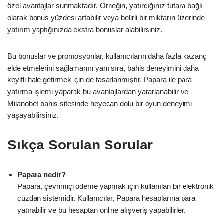
özel avantajlar sunmaktadır. Örneğin, yatırdığınız tutara bağlı
olarak bonus yüzdesi artabilir veya belirli bir miktarın üzerinde
yatırım yaptığınızda ekstra bonuslar alabilirsiniz.
Bu bonuslar ve promosyonlar, kullanıcıların daha fazla kazanç
elde etmelerini sağlamanın yanı sıra, bahis deneyimini daha
keyifli hale getirmek için de tasarlanmıştır. Papara ile para
yatırma işlemi yaparak bu avantajlardan yararlanabilir ve
Milanobet bahis sitesinde heyecan dolu bir oyun deneyimi
yaşayabilirsiniz.
Sıkça Sorulan Sorular
Papara nedir?
Papara, çevrimiçi ödeme yapmak için kullanılan bir elektronik
cüzdan sistemidir. Kullanıcılar, Papara hesaplarına para
yatırabilir ve bu hesaptan online alışveriş yapabilirler.