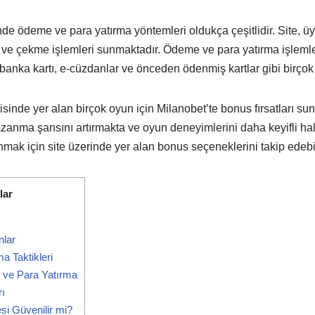
nde ödeme ve para yatırma yöntemleri oldukça çeşitlidir. Site, üy
 ve çekme işlemleri sunmaktadır. Ödeme ve para yatırma işlemle
 banka kartı, e-cüzdanlar ve önceden ödenmiş kartlar gibi birço
isinde yer alan birçok oyun için Milanobet’te bonus fırsatları su
azanma şansını artırmakta ve oyun deneyimlerini daha keyifli hal
mak için site üzerinde yer alan bonus seçeneklerini takip edebil
lar
lar
 Taktikleri
ve Para Yatırma
rı
si Güvenilir mi?