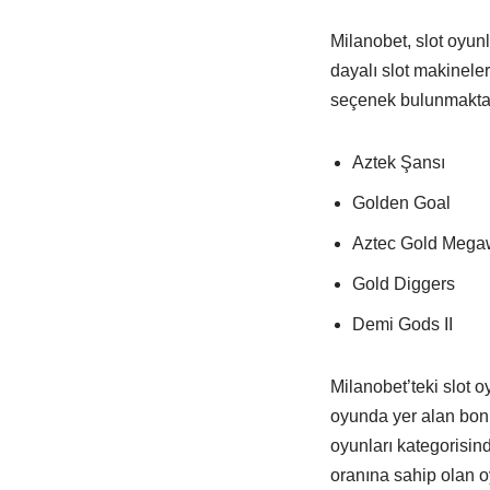
Milanobet, slot oyun
dayalı slot makineler
seçenek bulunmaktadı
Aztek Şansı
Golden Goal
Aztec Gold Mega
Gold Diggers
Demi Gods II
Milanobet’teki slot o
oyunda yer alan bonus
oyunları kategorisin
oranına sahip olan oy