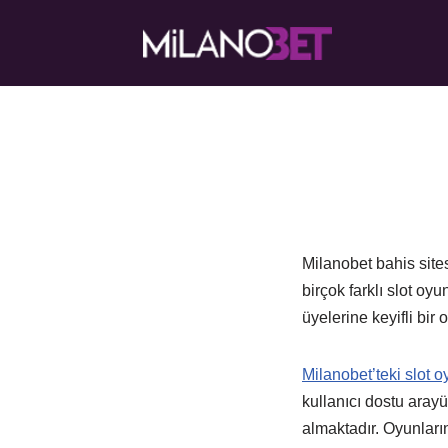
İçeriğe
geç
Milanobet bahis site
birçok farklı slot oy
üyelerine keyifli bi
Milanobet’teki slot o
kullanıcı dostu arayü
almaktadır. Oyunların