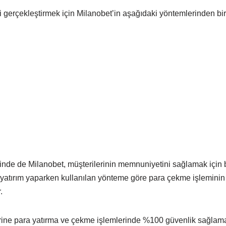
 gerçekleştirmek için Milanobet’in aşağıdaki yöntemlerinden biri
inde de Milanobet, müşterilerinin memnuniyetini sağlamak için
 yatırım yaparken kullanılan yönteme göre para çekme işleminin
.
rine para yatırma ve çekme işlemlerinde %100 güvenlik sağlama