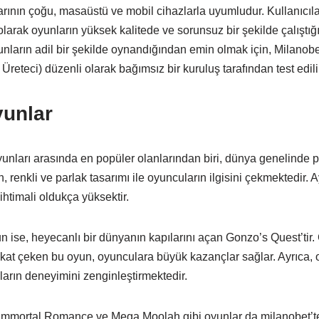
rının çoğu, masaüstü ve mobil cihazlarla uyumludur. Kullanıcılar
 olarak oyunların yüksek kalitede ve sorunsuz bir şekilde çalışt
oyunların adil bir şekilde oynandığından emin olmak için, Milanobe
eteci) düzenli olarak bağımsız bir kuruluş tarafından test edili
yunlar
yunları arasında en popüler olanlarından biri, dünya genelinde p
n, renkli ve parlak tasarımı ile oyuncuların ilgisini çekmektedir.
timali oldukça yüksektir.
n ise, heyecanlı bir dünyanın kapılarını açan Gonzo’s Quest’tir. 
kkat çeken bu oyun, oyunculara büyük kazançlar sağlar. Ayrıca, 
ların deneyimini zenginleştirmektedir.
, Immortal Romance ve Mega Moolah gibi oyunlar da milanobet’