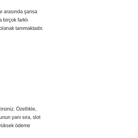
ar arasında şansa
 birçok farklı
olanak tanımaktadır.
rsiniz. Özellikle,
unun yanı sıra, slot
a yüksek ödeme