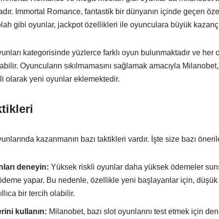
adır. Immortal Romance, fantastik bir dünyanın içinde geçen özell
h gibi oyunlar, jackpot özellikleri ile oyunculara büyük kazançl
oyunları kategorisinde yüzlerce farklı oyun bulunmaktadır ve he
bilir. Oyuncuların sıkılmamasını sağlamak amacıyla Milanobet, 
i olarak yeni oyunlar eklemektedir.
ikleri
yunlarında kazanmanın bazı taktikleri vardır. İşte size bazı öneril
nları deneyin:
Yüksek riskli oyunlar daha yüksek ödemeler suns
deme yapar. Bu nedenle, özellikle yeni başlayanlar için, düşük r
ıca bir tercih olabilir.
ini kullanın:
Milanobet, bazı slot oyunlarını test etmek için d