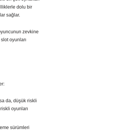
iklerle dolu bir
ar sağlar.
r oyuncunun zevkine
slot oyunları
er:
a da, düşük riskli
iskli oyunları
eneme sürümleri