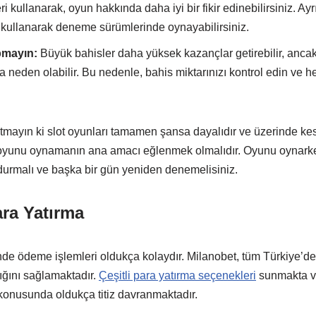
i kullanarak, oyun hakkında daha iyi bir fikir edinebilirsiniz. Ay
 kullanarak deneme sürümlerinde oynayabilirsiniz.
pmayın:
Büyük bahisler daha yüksek kazançlar getirebilir, anc
 neden olabilir. Bu nedenle, bahis miktarınızı kontrol edin ve h
utmayın ki slot oyunları tamamen şansa dayalıdır ve üzerinde kes
 oyunu oynamanın ana amacı eğlenmek olmalıdır. Oyunu oynarke
durmalı ve başka bir gün yeniden denemelisiniz.
ra Yatırma
nde ödeme işlemleri oldukça kolaydır. Milanobet, tüm Türkiye’dek
ığını sağlamaktadır.
Çeşitli para yatırma seçenekleri
sunmakta v
 konusunda oldukça titiz davranmaktadır.