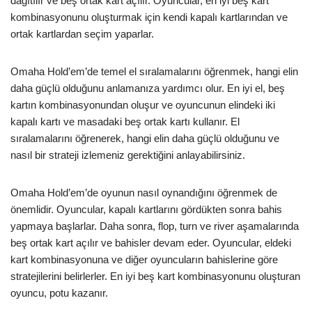
dağıtılır ve beş ortak kart açılır. Oyuncular, en iyi beş kart
kombinasyonunu oluşturmak için kendi kapalı kartlarından ve
ortak kartlardan seçim yaparlar.
Omaha Hold’em’de temel el sıralamalarını öğrenmek, hangi elin
daha güçlü olduğunu anlamanıza yardımcı olur. En iyi el, beş
kartın kombinasyonundan oluşur ve oyuncunun elindeki iki
kapalı kartı ve masadaki beş ortak kartı kullanır. El
sıralamalarını öğrenerek, hangi elin daha güçlü olduğunu ve
nasıl bir strateji izlemeniz gerektiğini anlayabilirsiniz.
Omaha Hold’em’de oyunun nasıl oynandığını öğrenmek de
önemlidir. Oyuncular, kapalı kartlarını gördükten sonra bahis
yapmaya başlarlar. Daha sonra, flop, turn ve river aşamalarında
beş ortak kart açılır ve bahisler devam eder. Oyuncular, eldeki
kart kombinasyonuna ve diğer oyuncuların bahislerine göre
stratejilerini belirlerler. En iyi beş kart kombinasyonunu oluşturan
oyuncu, potu kazanır.