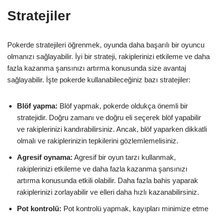
Stratejiler
Pokerde stratejileri öğrenmek, oyunda daha başarılı bir oyuncu
olmanızı sağlayabilir. İyi bir strateji, rakiplerinizi etkileme ve daha
fazla kazanma şansınızı artırma konusunda size avantaj
sağlayabilir. İşte pokerde kullanabileceğiniz bazı stratejiler:
Blöf yapma:
Blöf yapmak, pokerde oldukça önemli bir
stratejidir. Doğru zamanı ve doğru eli seçerek blöf yapabilir
ve rakiplerinizi kandırabilirsiniz. Ancak, blöf yaparken dikkatli
olmalı ve rakiplerinizin tepkilerini gözlemlemelisiniz.
Agresif oynama:
Agresif bir oyun tarzı kullanmak,
rakiplerinizi etkileme ve daha fazla kazanma şansınızı
artırma konusunda etkili olabilir. Daha fazla bahis yaparak
rakiplerinizi zorlayabilir ve elleri daha hızlı kazanabilirsiniz.
Pot kontrolü:
Pot kontrolü yapmak, kayıpları minimize etme