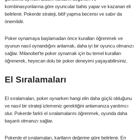
kombinasyonlarına göre oyuncular bahis yapar ve kazanan eli
belirlenir. Pokerde strateji, blöf yapma becerisi ve sabır da
önemlidir.
Poker oynamaya başlamadan önce kuralları öğrenmek ve
oyunun nasıl oynandığını anlamak, daha iyi bir oyuncu olmanızı
sağlar. Milanobet’te poker oynamak için bu temel kuralları
öğrenerek, heyecan dolu bir poker deneyimi yaşayabilirsiniz.
El Sıralamaları
El sıralamaları, poker oynarken hangi elin daha güçlü olduğunu
ve nasıl bir strateji izlemeniz gerektiğini anlamanıza yardımcı
olur. Pokerde farklı el sıralamalarını öğrenmek, oyunda daha
başarılı olmanızı sağlar.
Pokerde el sıralamaları, kartların değerine göre belirlenir. En