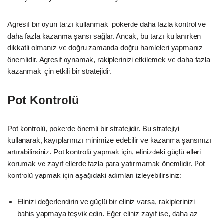
Agresif bir oyun tarzı kullanmak, pokerde daha fazla kontrol ve
daha fazla kazanma şansı sağlar. Ancak, bu tarzı kullanırken
dikkatli olmanız ve doğru zamanda doğru hamleleri yapmanız
önemlidir. Agresif oynamak, rakiplerinizi etkilemek ve daha fazla
kazanmak için etkili bir stratejidir.
Pot Kontrolü
Pot kontrolü, pokerde önemli bir stratejidir. Bu stratejiyi
kullanarak, kayıplarınızı minimize edebilir ve kazanma şansınızı
artırabilirsiniz. Pot kontrolü yapmak için, elinizdeki güçlü elleri
korumak ve zayıf ellerde fazla para yatırmamak önemlidir. Pot
kontrolü yapmak için aşağıdaki adımları izleyebilirsiniz:
Elinizi değerlendirin ve güçlü bir eliniz varsa, rakiplerinizi
bahis yapmaya teşvik edin. Eğer eliniz zayıf ise, daha az