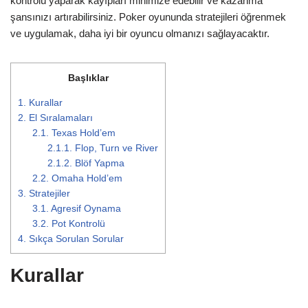
kontrolü yaparak kayıpları minimize edebilir ve kazanma
şansınızı artırabilirsiniz. Poker oyununda stratejileri öğrenmek
ve uygulamak, daha iyi bir oyuncu olmanızı sağlayacaktır.
Başlıklar
1.
Kurallar
2.
El Sıralamaları
2.1.
Texas Hold’em
2.1.1.
Flop, Turn ve River
2.1.2.
Blöf Yapma
2.2.
Omaha Hold’em
3.
Stratejiler
3.1.
Agresif Oynama
3.2.
Pot Kontrolü
4.
Sıkça Sorulan Sorular
Kurallar