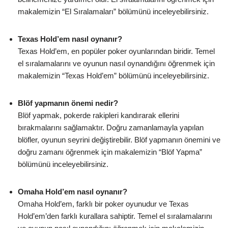
makalemizin “El Sıralamaları” bölümünü inceleyebilirsiniz.
Texas Hold’em nasıl oynanır?
Texas Hold’em, en popüler poker oyunlarından biridir. Temel
el sıralamalarını ve oyunun nasıl oynandığını öğrenmek için
makalemizin “Texas Hold’em” bölümünü inceleyebilirsiniz.
Blöf yapmanın önemi nedir?
Blöf yapmak, pokerde rakipleri kandırarak ellerini
bırakmalarını sağlamaktır. Doğru zamanlamayla yapılan
blöfler, oyunun seyrini değiştirebilir. Blöf yapmanın önemini ve
doğru zamanı öğrenmek için makalemizin “Blöf Yapma”
bölümünü inceleyebilirsiniz.
Omaha Hold’em nasıl oynanır?
Omaha Hold’em, farklı bir poker oyunudur ve Texas
Hold’em’den farklı kurallara sahiptir. Temel el sıralamalarını