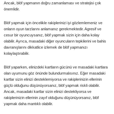
Ancak, blöf yapmanın doğru zamanlaması ve stratejisi çok
önemlidir.
Blöf yapmak için öncelikle rakiplerinizi iyi gözlemlemeniz ve
onların oyun tarzlarını anlamanız gerekmektedir. Agresif ve
cesur bir oyuncuysanız, blöf yapmak sizin için daha kolay
olabilir. Ayrıca, masadaki diğer oyuncuların tepkilerini ve bahis
davranışlarını dikkatlice izlemek de blöf yapmanızı
kolaylaştırabilir.
Blöf yaparken, elinizdeki kartların gücünü ve masadaki kartlara
olan uyumunu göz önünde bulundurmalısınız. Eğer masadaki
kartlar sizin elinizi desteklemiyorsa ve rakiplerinizin ellerinin
güçlü olduğunu düşünüyorsanız, blöf yapmak riskli olabilir.
Ancak, masadaki kartlar sizin elinizi destekliyorsa ve
rakiplerinizin ellerinin zayıf olduğunu düşünüyorsanız, blöf
yapmak daha mantıklı olabilir.