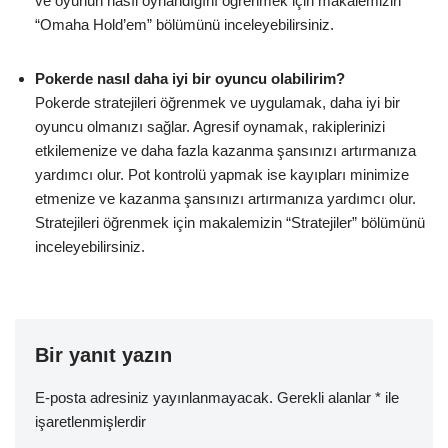
ve oyunun nasıl oynandığını öğrenmek için makalemizin
“Omaha Hold’em” bölümünü inceleyebilirsiniz.
Pokerde nasıl daha iyi bir oyuncu olabilirim?
Pokerde stratejileri öğrenmek ve uygulamak, daha iyi bir
oyuncu olmanızı sağlar. Agresif oynamak, rakiplerinizi
etkilemenize ve daha fazla kazanma şansınızı artırmanıza
yardımcı olur. Pot kontrolü yapmak ise kayıpları minimize
etmenize ve kazanma şansınızı artırmanıza yardımcı olur.
Stratejileri öğrenmek için makalemizin “Stratejiler” bölümünü
inceleyebilirsiniz.
Bir yanıt yazın
E-posta adresiniz yayınlanmayacak.
Gerekli alanlar
*
ile
işaretlenmişlerdir